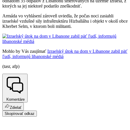
odhadom 35 odpalov z Libanonu smerovaných na územie Izraela, z
ktorých sa jej niektoré podarilo zneškodniť.
Armáda vo vyhlásení zároveň uviedla, že počas noci zasiahli
izraelské vzdušné sily infraštruktúru Hizballáhu i objekt v okolí obce
Kherbet Selm, v ktorom boli militanti.
Mohlo by Vás zaujímať
Izraelský útok na dom v Libanone zabil päť
ľudí, informujú libanonské médiá
(tasr, afp)
Komentáre
Zdielať
Skopírovať odkaz