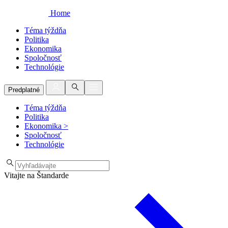
Home
Téma týždňa
Politika
Ekonomika
Spoločnosť
Technológie
Predplatné
Téma týždňa
Politika
Ekonomika
>
Spoločnosť
Technológie
Vitajte na Štandarde