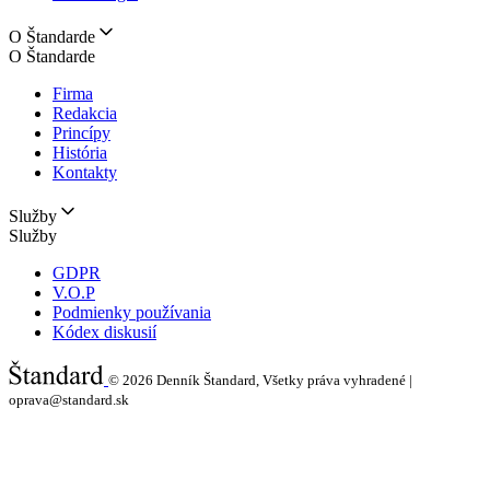
O Štandarde
O Štandarde
Firma
Redakcia
Princípy
História
Kontakty
Služby
Služby
GDPR
V.O.P
Podmienky používania
Kódex diskusií
© 2026
Denník Štandard, Všetky práva vyhradené |
oprava@standard.sk