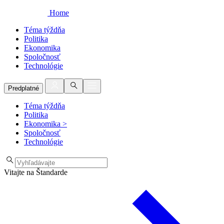
Home
Téma týždňa
Politika
Ekonomika
Spoločnosť
Technológie
Predplatné
Téma týždňa
Politika
Ekonomika
>
Spoločnosť
Technológie
Vitajte na Štandarde