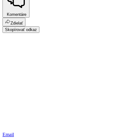
Komentáre
Zdielať
Skopírovať odkaz
Email