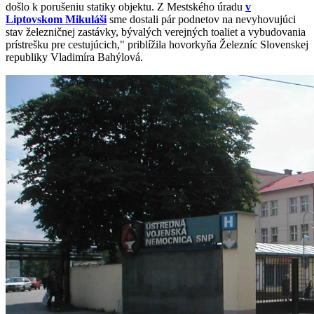
došlo k porušeniu statiky objektu. Z Mestského úradu
v
Liptovskom Mikuláši
sme dostali pár podnetov na nevyhovujúci
stav železničnej zastávky, bývalých verejných toaliet a vybudovania
prístrešku pre cestujúcich," priblížila hovorkyňa Železníc Slovenskej
republiky Vladimíra Bahýlová.