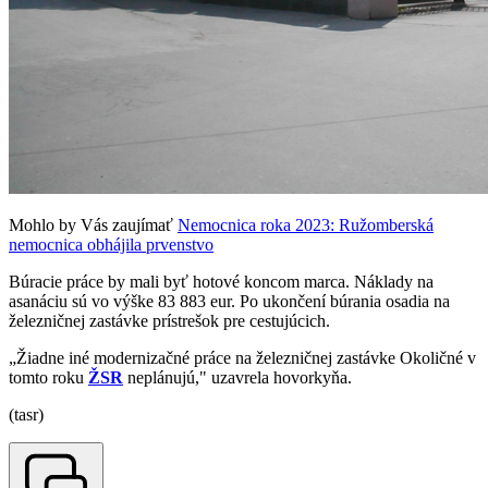
Mohlo by Vás zaujímať
Nemocnica roka 2023: Ružomberská
nemocnica obhájila prvenstvo
Búracie práce by mali byť hotové koncom marca. Náklady na
asanáciu sú vo výške 83 883 eur. Po ukončení búrania osadia na
železničnej zastávke prístrešok pre cestujúcich.
„Žiadne iné modernizačné práce na železničnej zastávke Okoličné v
tomto roku
ŽSR
neplánujú," uzavrela hovorkyňa.
(tasr)