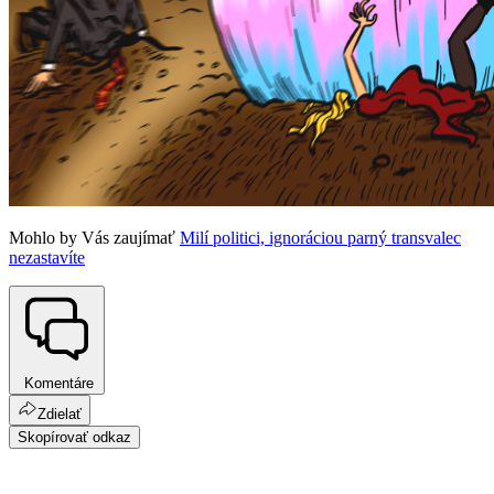
Mohlo by Vás zaujímať
Milí politici, ignoráciou parný transvalec
nezastavíte
Komentáre
Zdielať
Skopírovať odkaz