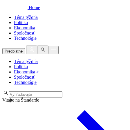
Home
Téma týždňa
Politika
Ekonomika
Spoločnosť
Technológie
Predplatné
Téma týždňa
Politika
Ekonomika
>
Spoločnosť
Technológie
Vitajte na Štandarde