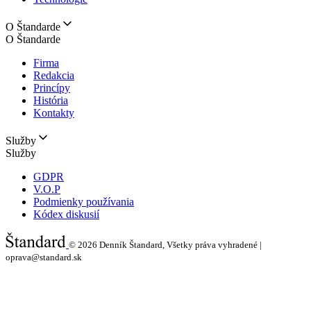
O Štandarde
O Štandarde
Firma
Redakcia
Princípy
História
Kontakty
Služby
Služby
GDPR
V.O.P
Podmienky používania
Kódex diskusií
© 2026
Denník Štandard, Všetky práva vyhradené |
oprava@standard.sk