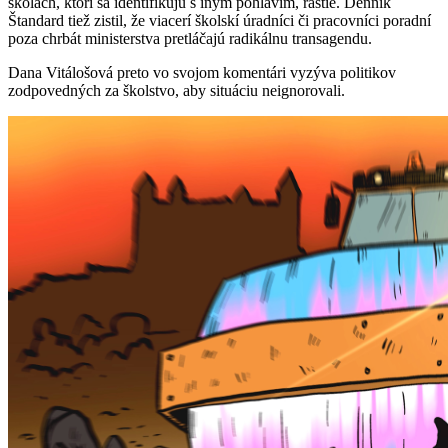
školách, ktorí sa identifikujú s iným pohlavím, rastie. Denník
Štandard tiež zistil, že viacerí školskí úradníci či pracovníci poradní
poza chrbát ministerstva pretláčajú radikálnu transagendu.
Dana Vitálošová preto vo svojom komentári vyzýva politikov
zodpovedných za školstvo, aby situáciu neignorovali.