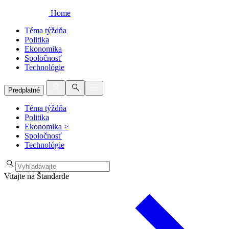
Home
Téma týždňa
Politika
Ekonomika
Spoločnosť
Technológie
Predplatné
Téma týždňa
Politika
Ekonomika
>
Spoločnosť
Technológie
Vitajte na Štandarde