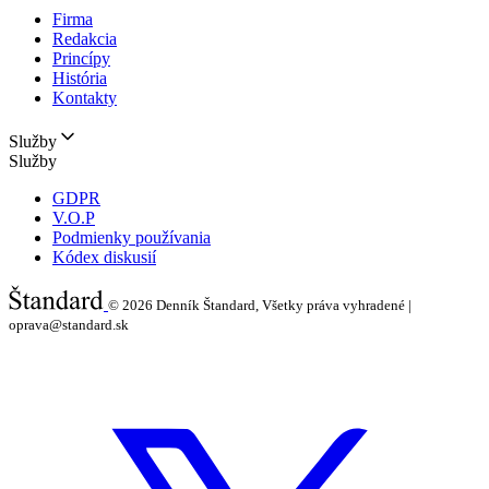
Firma
Redakcia
Princípy
História
Kontakty
Služby
Služby
GDPR
V.O.P
Podmienky používania
Kódex diskusií
© 2026
Denník Štandard, Všetky práva vyhradené |
oprava@standard.sk