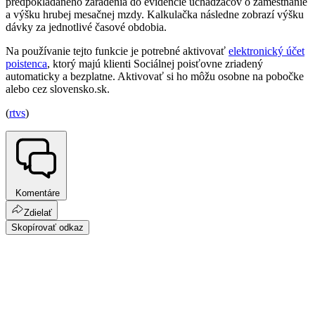
predpokladaného zaradenia do evidencie uchádzačov o zamestnanie
a výšku hrubej mesačnej mzdy. Kalkulačka následne zobrazí výšku
dávky za jednotlivé časové obdobia.
Na používanie tejto funkcie je potrebné aktivovať
elektronický účet
poistenca
, ktorý majú klienti Sociálnej poisťovne zriadený
automaticky a bezplatne. Aktivovať si ho môžu osobne na pobočke
alebo cez slovensko.sk.
(
rtvs
)
Komentáre
Zdielať
Skopírovať odkaz