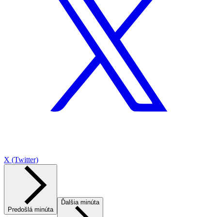
X (Twitter)
Ďalšia minúta
Predošlá minúta