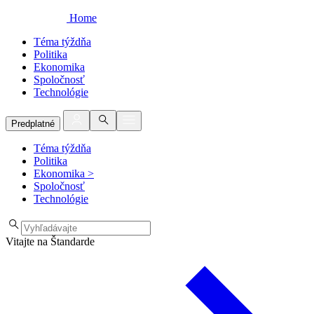
Home
Téma týždňa
Politika
Ekonomika
Spoločnosť
Technológie
Predplatné
Téma týždňa
Politika
Ekonomika
>
Spoločnosť
Technológie
Vitajte na Štandarde