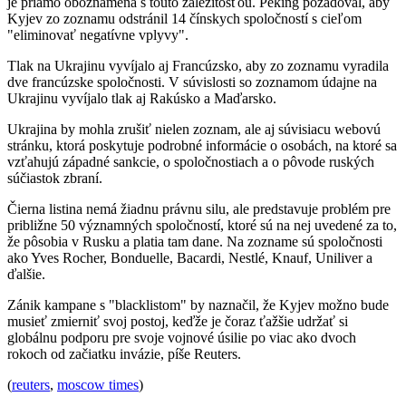
je priamo oboznámená s touto záležitosťou. Peking požadoval, aby
Kyjev zo zoznamu odstránil 14 čínskych spoločností s cieľom
"eliminovať negatívne vplyvy".
Tlak na Ukrajinu vyvíjalo aj Francúzsko, aby zo zoznamu vyradila
dve francúzske spoločnosti. V súvislosti so zoznamom údajne na
Ukrajinu vyvíjalo tlak aj Rakúsko a Maďarsko.
Ukrajina by mohla zrušiť nielen zoznam, ale aj súvisiacu webovú
stránku, ktorá poskytuje podrobné informácie o osobách, na ktoré sa
vzťahujú západné sankcie, o spoločnostiach a o pôvode ruských
súčiastok zbraní.
Čierna listina nemá žiadnu právnu silu, ale predstavuje problém pre
približne 50 významných spoločností, ktoré sú na nej uvedené za to,
že pôsobia v Rusku a platia tam dane. Na zozname sú spoločnosti
ako Yves Rocher, Bonduelle, Bacardi, Nestlé, Knauf, Uniliver a
ďalšie.
Zánik kampane s "blacklistom" by naznačil, že Kyjev možno bude
musieť zmierniť svoj postoj, keďže je čoraz ťažšie udržať si
globálnu podporu pre svoje vojnové úsilie po viac ako dvoch
rokoch od začiatku invázie, píše Reuters.
(
reuters
,
moscow times
)