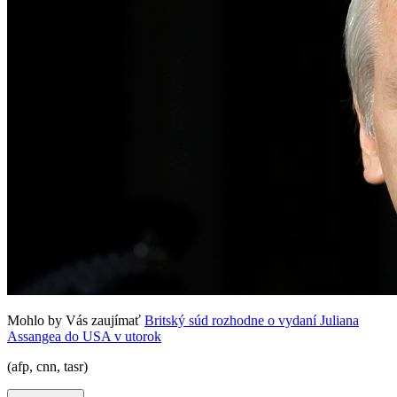
Mohlo by Vás zaujímať
Britský súd rozhodne o vydaní Juliana
Assangea do USA v utorok
(afp, cnn, tasr)