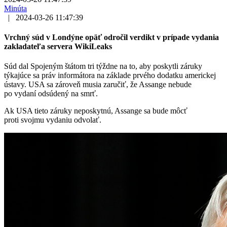
Minúta
|
2024-03-26 11:47:39
Vrchný súd v Londýne opäť odročil verdikt v prípade vydania
zakladateľa servera WikiLeaks
Súd dal Spojeným štátom tri týždne na to, aby poskytli záruky
týkajúce sa práv informátora na základe prvého dodatku americkej
ústavy. USA sa zároveň musia zaručiť, že Assange nebude
po vydaní odsúdený na smrť.
Ak USA tieto záruky neposkytnú, Assange sa bude môcť
proti svojmu vydaniu odvolať.