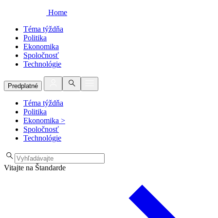
Home
Téma týždňa
Politika
Ekonomika
Spoločnosť
Technológie
Predplatné
Téma týždňa
Politika
Ekonomika
>
Spoločnosť
Technológie
Vitajte na Štandarde