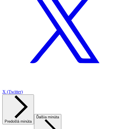
X (Twitter)
Ďalšia minúta
Predošlá minúta