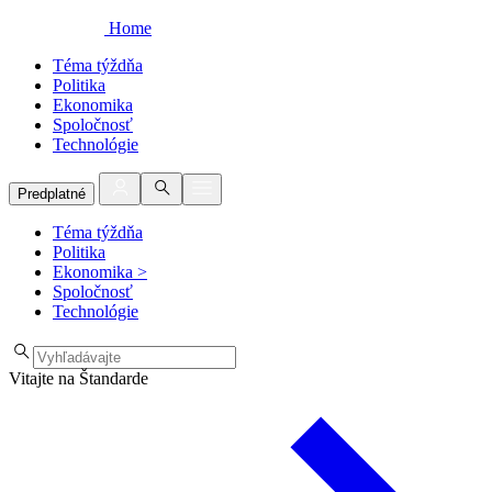
Home
Téma týždňa
Politika
Ekonomika
Spoločnosť
Technológie
Predplatné
Téma týždňa
Politika
Ekonomika
>
Spoločnosť
Technológie
Vitajte na Štandarde