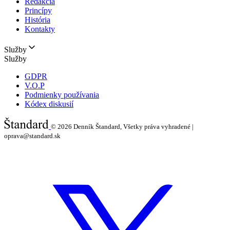
Redakcia
Princípy
História
Kontakty
Služby
Služby
GDPR
V.O.P
Podmienky používania
Kódex diskusií
© 2026
Denník Štandard, Všetky práva vyhradené |
oprava@standard.sk