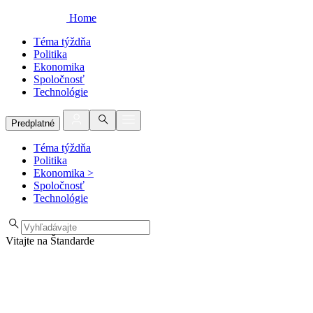
Home
Téma týždňa
Politika
Ekonomika
Spoločnosť
Technológie
Predplatné
Téma týždňa
Politika
Ekonomika
>
Spoločnosť
Technológie
Vitajte na Štandarde