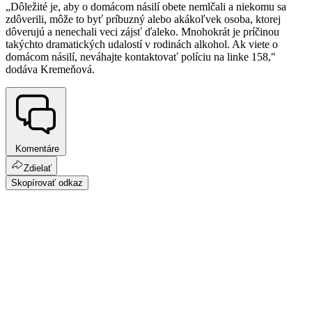
„Dôležité je, aby o domácom násilí obete nemlčali a niekomu sa
zdôverili, môže to byť príbuzný alebo akákoľvek osoba, ktorej
dôverujú a nenechali veci zájsť ďaleko. Mnohokrát je príčinou
takýchto dramatických udalostí v rodinách alkohol. Ak viete o
domácom násilí, neváhajte kontaktovať políciu na linke 158,"
dodáva Kremeňová.
Komentáre
Zdielať
Skopírovať odkaz