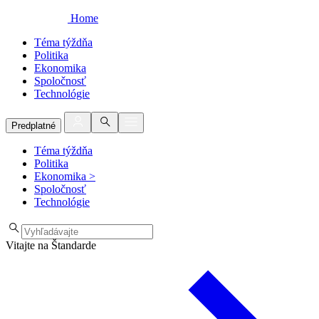
Home
Téma týždňa
Politika
Ekonomika
Spoločnosť
Technológie
Predplatné
Téma týždňa
Politika
Ekonomika
>
Spoločnosť
Technológie
Vitajte na Štandarde