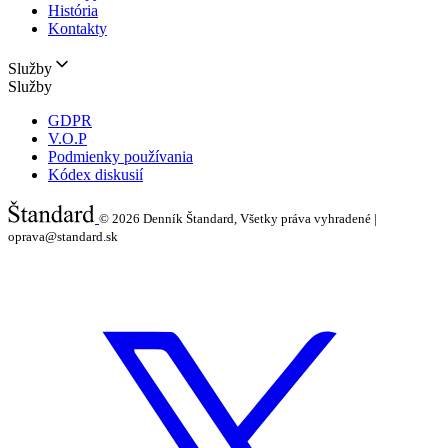
História
Kontakty
Služby
Služby
GDPR
V.O.P
Podmienky používania
Kódex diskusií
© 2026
Denník Štandard, Všetky práva vyhradené |
oprava@standard.sk