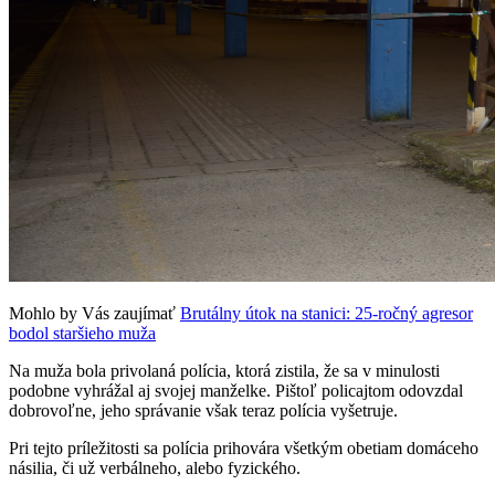
Mohlo by Vás zaujímať
Brutálny útok na stanici: 25-ročný agresor
bodol staršieho muža
Na muža bola privolaná polícia, ktorá zistila, že sa v minulosti
podobne vyhrážal aj svojej manželke. Pištoľ policajtom odovzdal
dobrovoľne, jeho správanie však teraz polícia vyšetruje.
Pri tejto príležitosti sa polícia prihovára všetkým obetiam domáceho
násilia, či už verbálneho, alebo fyzického.