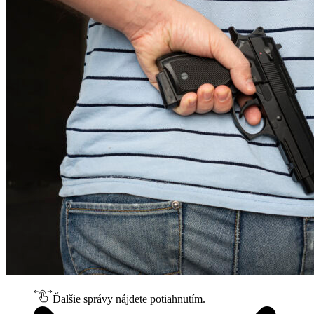
Ďalšie správy nájdete potiahnutím.