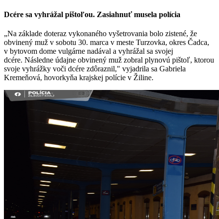
Dcére sa vyhrážal pištoľou. Zasiahnuť musela polícia
„Na základe doteraz vykonaného vyšetrovania bolo zistené, že
obvinený muž v sobotu 30. marca v meste Turzovka, okres Čadca,
v bytovom dome vulgárne nadával a vyhrážal sa svojej
dcére. Následne údajne obvinený muž zobral plynovú pištoľ, ktorou
svoje vyhrážky voči dcére zdôraznil," vyjadrila sa Gabriela
Kremeňová, hovorkyňa krajskej polície v Žiline.