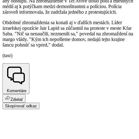
aby odstúpil. Na zhromaždenie v Tel Avive došlo podľa miestnych
médií aj k potýčkam medzi demonštrantmi a políciou. Polícia
zároveň informovala, že zadržala jedného z protestujúcich.
Obdobné zhromaždenia sa konali aj v ďalších mestách. Líder
izraelskej opozície Jair Lapid sa zúčastnil na proteste v meste Kfar
Saba. "Nič sa nenaučili, nezmenili sa," povedal na zhromaždení na
margo vlády. "Kým ich nepošleme domov, nedajú tejto krajine
šancu pohnúť sa vpred," dodal.
(tasr)
Komentáre
Zdielať
Skopírovať odkaz