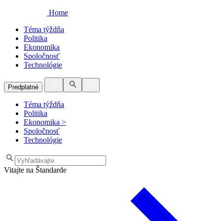
Home
Téma týždňa
Politika
Ekonomika
Spoločnosť
Technológie
Predplatné
Téma týždňa
Politika
Ekonomika
>
Spoločnosť
Technológie
Vitajte na Štandarde