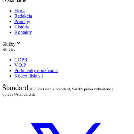
O Štandarde
Firma
Redakcia
Princípy
História
Kontakty
Služby
Služby
GDPR
V.O.P
Podmienky používania
Kódex diskusií
© 2026
Denník Štandard, Všetky práva vyhradené |
oprava@standard.sk