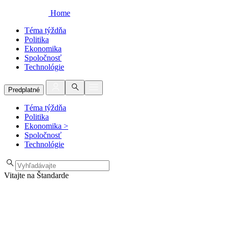
Home
Téma týždňa
Politika
Ekonomika
Spoločnosť
Technológie
Predplatné
Téma týždňa
Politika
Ekonomika
>
Spoločnosť
Technológie
Vitajte na Štandarde