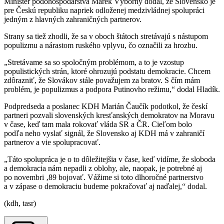
Minister pôdohospodárstva Marek Výborný dodal, že Slovensko je
pre Českú republiku napriek odloženej medzivládnej spolupráci
jedným z hlavných zahraničných partnerov.
Strany sa tiež zhodli, že sa v oboch štátoch stretávajú s nástupom
populizmu a nárastom ruského vplyvu, čo označili za hrozbu.
„Stretávame sa so spoločným problémom, a to je vzostup
populistických strán, ktoré ohrozujú podstatu demokracie. Chcem
zdôrazniť, že Slovákov stále považujem za bratov. S čím mám
problém, je populizmus a podpora Putinovho režimu,“ dodal Hladík.
Podpredseda a poslanec KDH Marián Čaučík podotkol, že českí
partneri pozvali slovenských kresťanských demokratov na Moravu
v čase, keď tam mala rokovať vláda SR a ČR. Cieľom bolo
podľa neho vyslať signál, že Slovensko aj KDH má v zahraničí
partnerov a vie spolupracovať.
„Táto spolupráca je o to dôležitejšia v čase, keď vidíme, že sloboda
a demokracia nám nepadli z oblohy, ale, naopak, je potrebné aj
po novembri ‚89 bojovať. Vážime si toto dlhoročné partnerstvo
a v zápase o demokraciu budeme pokračovať aj naďalej,“ dodal.
(kdh, tasr)