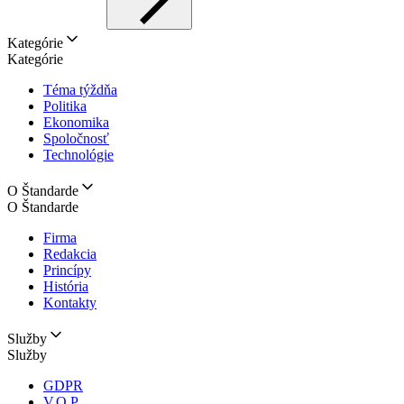
Kategórie
Kategórie
Téma týždňa
Politika
Ekonomika
Spoločnosť
Technológie
O Štandarde
O Štandarde
Firma
Redakcia
Princípy
História
Kontakty
Služby
Služby
GDPR
V.O.P