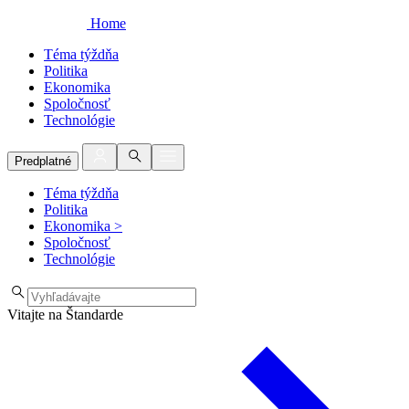
Home
Téma týždňa
Politika
Ekonomika
Spoločnosť
Technológie
Predplatné
Téma týždňa
Politika
Ekonomika
>
Spoločnosť
Technológie
Vitajte na Štandarde