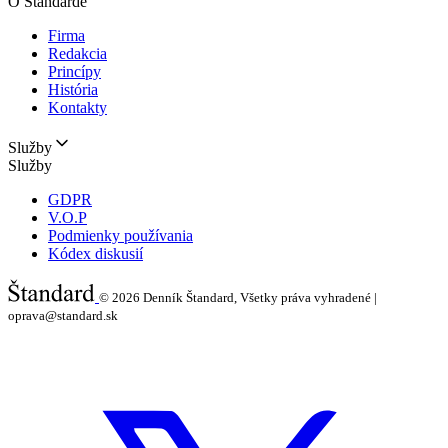
O Štandarde
Firma
Redakcia
Princípy
História
Kontakty
Služby
Služby
GDPR
V.O.P
Podmienky používania
Kódex diskusií
© 2026
Denník Štandard, Všetky práva vyhradené |
oprava@standard.sk