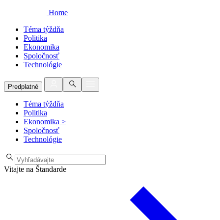
Home
Téma týždňa
Politika
Ekonomika
Spoločnosť
Technológie
Predplatné
Téma týždňa
Politika
Ekonomika
>
Spoločnosť
Technológie
Vitajte na Štandarde