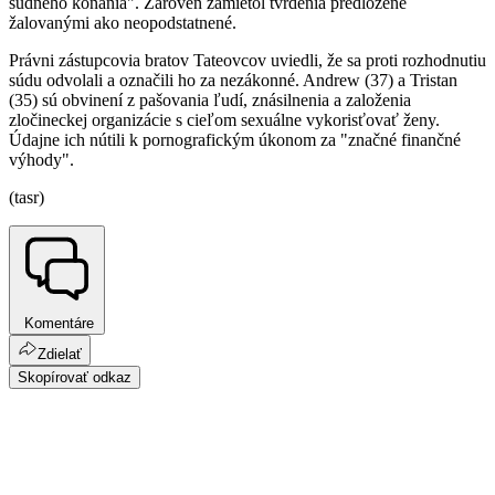
súdneho konania". Zároveň zamietol tvrdenia predložené
žalovanými ako neopodstatnené.
Právni zástupcovia bratov Tateovcov uviedli, že sa proti rozhodnutiu
súdu odvolali a označili ho za nezákonné. Andrew (37) a Tristan
(35) sú obvinení z pašovania ľudí, znásilnenia a založenia
zločineckej organizácie s cieľom sexuálne vykorisťovať ženy.
Údajne ich nútili k pornografickým úkonom za "značné finančné
výhody".
(tasr)
Komentáre
Zdielať
Skopírovať odkaz