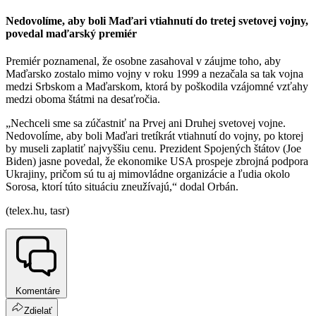
Nedovolíme, aby boli Maďari vtiahnutí do tretej svetovej vojny,
povedal maďarský premiér
Premiér poznamenal, že osobne zasahoval v záujme toho, aby
Maďarsko zostalo mimo vojny v roku 1999 a nezačala sa tak vojna
medzi Srbskom a Maďarskom, ktorá by poškodila vzájomné vzťahy
medzi oboma štátmi na desaťročia.
„Nechceli sme sa zúčastniť na Prvej ani Druhej svetovej vojne.
Nedovolíme, aby boli Maďari tretíkrát vtiahnutí do vojny, po ktorej
by museli zaplatiť najvyššiu cenu. Prezident Spojených štátov (Joe
Biden) jasne povedal, že ekonomike USA prospeje zbrojná podpora
Ukrajiny, pričom sú tu aj mimovládne organizácie a ľudia okolo
Sorosa, ktorí túto situáciu zneužívajú,“ dodal Orbán.
(telex.hu, tasr)
Komentáre
Zdielať