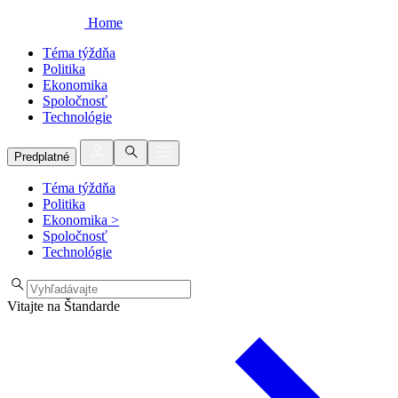
Home
Téma týždňa
Politika
Ekonomika
Spoločnosť
Technológie
Predplatné
Téma týždňa
Politika
Ekonomika
>
Spoločnosť
Technológie
Vitajte na Štandarde