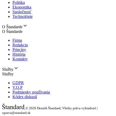
Politika
Ekonomika
Spoločnosť
Technológie
O Štandarde
O Štandarde
Firma
Redakcia
Princípy
História
Kontakty
Služby
Služby
GDPR
V.O.P
Podmienky používania
Kódex diskusií
© 2026
Denník Štandard, Všetky práva vyhradené |
oprava@standard.sk