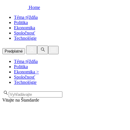
Home
Téma týždňa
Politika
Ekonomika
Spoločnosť
Technológie
Predplatné
Téma týždňa
Politika
Ekonomika
>
Spoločnosť
Technológie
Vitajte na Štandarde