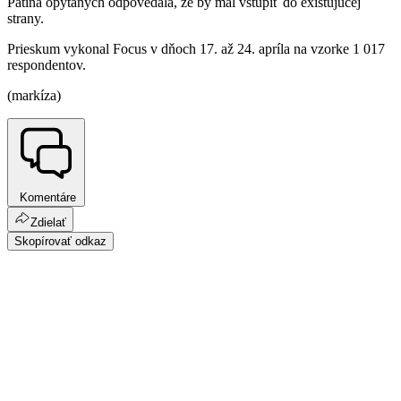
Pätina opýtaných odpovedala, že by mal vstúpiť do existujúcej
strany.
Prieskum vykonal Focus v dňoch 17. až 24. apríla na vzorke 1 017
respondentov.
(markíza)
Komentáre
Zdielať
Skopírovať odkaz