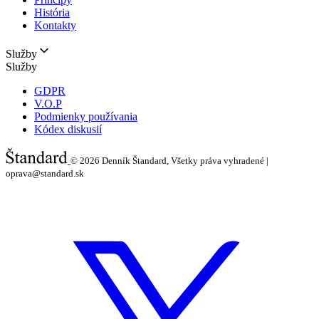
História
Kontakty
Služby
Služby
GDPR
V.O.P
Podmienky používania
Kódex diskusií
© 2026
Denník Štandard, Všetky práva vyhradené |
oprava@standard.sk