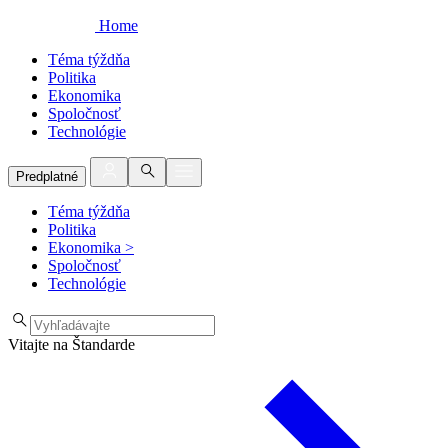
Home
Téma týždňa
Politika
Ekonomika
Spoločnosť
Technológie
Predplatné
Téma týždňa
Politika
Ekonomika
>
Spoločnosť
Technológie
Vitajte na Štandarde