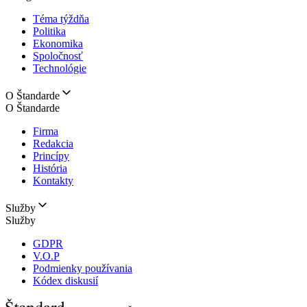
Téma týždňa
Politika
Ekonomika
Spoločnosť
Technológie
O Štandarde
O Štandarde
Firma
Redakcia
Princípy
História
Kontakty
Služby
Služby
GDPR
V.O.P
Podmienky používania
Kódex diskusií