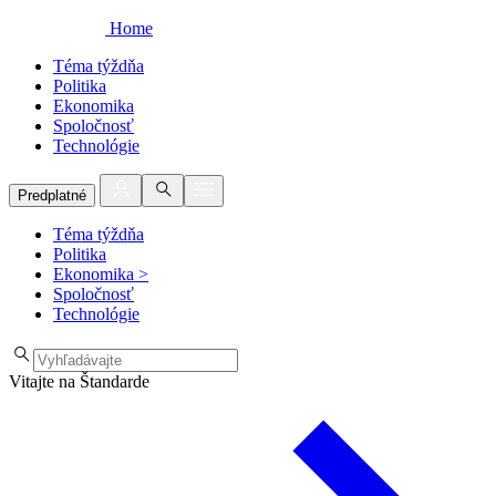
Home
Téma týždňa
Politika
Ekonomika
Spoločnosť
Technológie
Predplatné
Téma týždňa
Politika
Ekonomika
>
Spoločnosť
Technológie
Vitajte na Štandarde