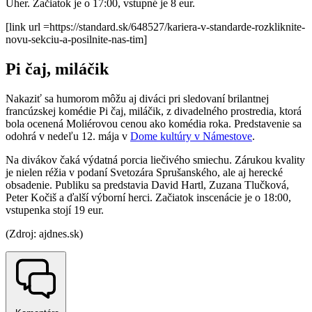
Uher. Začiatok je o 17:00, vstupné je 8 eur.
[link url =https://standard.sk/648527/kariera-v-standarde-rozkliknite-
novu-sekciu-a-posilnite-nas-tim]
Pi čaj, miláčik
Nakaziť sa humorom môžu aj diváci pri sledovaní brilantnej
francúzskej komédie Pi čaj, miláčik, z divadelného prostredia, ktorá
bola ocenená Moliérovou cenou ako komédia roka. Predstavenie sa
odohrá v nedeľu 12. mája v
Dome kultúry v Námestove
.
Na divákov čaká výdatná porcia liečivého smiechu. Zárukou kvality
je nielen réžia v podaní Svetozára Sprušanského, ale aj herecké
obsadenie. Publiku sa predstavia David Hartl, Zuzana Tlučková,
Peter Kočiš a ďalší výborní herci. Začiatok inscenácie je o 18:00,
vstupenka stojí 19 eur.
(Zdroj: ajdnes.sk)