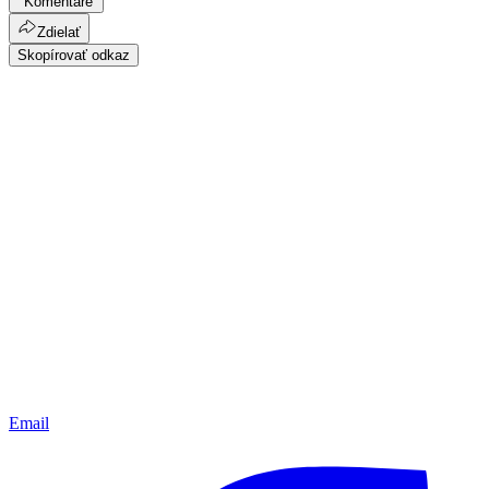
Komentáre
Zdielať
Skopírovať odkaz
Email