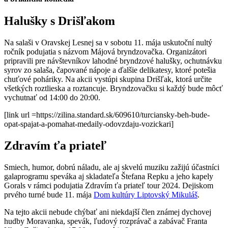
Halušky s Drišľakom
Na salaši v Oravskej Lesnej sa v sobotu 11. mája uskutoční nultý
ročník podujatia s názvom Májová bryndzovačka. Organizátori
pripravili pre návštevníkov lahodné bryndzové halušky, ochutnávku
syrov zo salaša, čapované nápoje a ďalšie delikatesy, ktoré potešia
chuťové poháriky. Na akcii vystúpi skupina Drišľak, ktorá určite
všetkých roztlieska a roztancuje. Bryndzovačku si každý bude môcť
vychutnať od 14:00 do 20:00.
[link url =https://zilina.standard.sk/609610/turciansky-beh-bude-
opat-spajat-a-pomahat-medaily-odovzdaju-vozickari]
Zdravím ťa priateľ
Smiech, humor, dobrú náladu, ale aj skvelú muziku zažijú účastníci
galaprogramu speváka aj skladateľa Štefana Repku a jeho kapely
Gorals v rámci podujatia Zdravím ťa priateľ tour 2024. Dejiskom
prvého turné bude 11. mája
Dom kultúry Liptovský Mikuláš
.
Na tejto akcii nebude chýbať ani niekdajší člen známej dychovej
hudby Moravanka, spevák, ľudový rozprávač a zabávač Franta