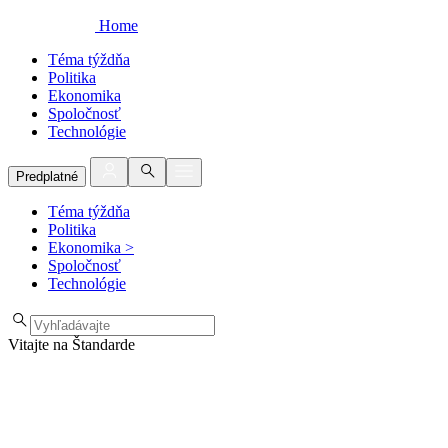
Home
Téma týždňa
Politika
Ekonomika
Spoločnosť
Technológie
Predplatné
Téma týždňa
Politika
Ekonomika
>
Spoločnosť
Technológie
Vitajte na Štandarde