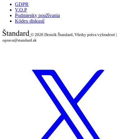
GDPR
V.O.P
Podmienky používania
Kódex diskusií
© 2026
Denník Štandard, Všetky práva vyhradené |
oprava@standard.sk