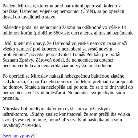
Pacient Miroslav, ktorému pred pár rokmi operovali koleno v
pražskej Ústrednej vojenskej nemocnici (ÚVN), sa po operácii
dostal do invalidného stavu.
Následne podal na nemocnicu žalobu na odškodné vo výške 14
miliónov korún (približne 560-tisíc eur) a teraz aj trestné oznámenie.
„Môj klient má obavy, že Ústredná vojenská nemocnica sa snaží
všetko zamiesť pod koberec a nezaoberá sa systémovým
problémom,“ povedal jeho advokát Tomáš Pelikán pre portál
Seznam Zprávy. Zároveň dodal, že nemocnica sa doteraz
neospravedlnila ani nenavrhla žiadnu výšku odškodného.
Po operácii sa Miroslav nakazil nebezpečnou baktériou zlatého
stafylokoka, čo podľa neho nemocniční lekári prehliadli a prepustili
ho domov. Situácia sa nezlepšila ani po tom, čo sa o tri dni vrátil do
nemocnice s veľkými bolesťami. Nemocnica svoju chybu súdu
priznala.
Miroslav bol predtým aktívnym cyklistom a lyžiarskym
inštruktorom. „Súdny znalec konštatoval, že som prežil iba vďaka
svojej vysokej imunite, bohužiaľ s trvalými následkami a som
invalidný,“ uviedol.
(
seznam zprávy
)