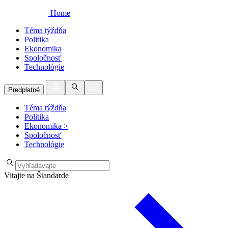
Home
Téma týždňa
Politika
Ekonomika
Spoločnosť
Technológie
Predplatné
Téma týždňa
Politika
Ekonomika
>
Spoločnosť
Technológie
Vitajte na Štandarde