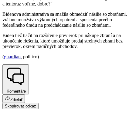
a tentoraz voľme, dobre?"
Bidenova administratíva sa snažila obmedziť násilie so zbraňami,
vrátane množstva výkonných opatrení a spustenia prvého
federálneho úradu na predchádzanie násiliu so zbraňami.
Biden tiež tlačil na rozšírenie previerok pri nákupe zbraní a na
ukončenie riešenia, ktoré umožňuje predaj strelných zbraní bez
previerok, okrem tradičných obchodov.
(
guardian
, politico)
Komentáre
Zdielať
Skopírovať odkaz