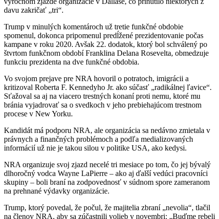
výročnom zjazde organizácie v Dallase, čo prinútilo niektorých z
davu zakričať „tri“.
Trump v minulých komentároch už tretie funkčné obdobie
spomenul, dokonca pripomenul predĺžené prezidentovanie počas
kampane v roku 2020. Avšak 22. dodatok, ktorý bol schválený po
štvrtom funkčnom období Franklina Delana Rosevelta, obmedzuje
funkciu prezidenta na dve funkčné obdobia.
Vo svojom prejave pre NRA hovoril o potratoch, imigrácii a
kritizoval Roberta F. Kennedyho Jr. ako súčasť „radikálnej ľavice“.
Sťažoval sa aj na viacero trestných konaní proti nemu, ktoré mu
bránia vyjadrovať sa o svedkoch v jeho prebiehajúcom trestnom
procese v New Yorku.
Kandidát má podporu NRA, ale organizácia sa nedávno zmietala v
právnych a finančných problémoch a podľa medializovaných
informácií už nie je takou silou v politike USA, ako kedysi.
NRA organizuje svoj zjazd necelé tri mesiace po tom, čo jej bývalý
dlhoročný vodca Wayne LaPierre – ako aj ďalší vedúci pracovníci
skupiny – boli braní na zodpovednosť v súdnom spore zameranom
na prehnané výdavky organizácie.
Trump, ktorý povedal, že počul, že majitelia zbraní „nevolia“, tlačil
na členov NRA, aby sa zúčastnili volieb v novembri: „Buďme rebeli