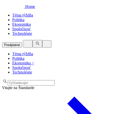
Home
Téma týždňa
Politika
Ekonomika
Spoločnosť
Technológie
Predplatné
Téma týždňa
Politika
Ekonomika
>
Spoločnosť
Technológie
Vitajte na Štandarde