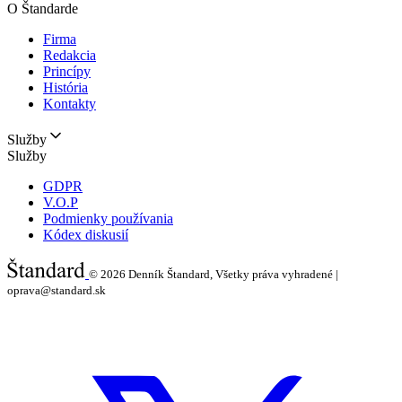
O Štandarde
Firma
Redakcia
Princípy
História
Kontakty
Služby
Služby
GDPR
V.O.P
Podmienky používania
Kódex diskusií
© 2026
Denník Štandard, Všetky práva vyhradené |
oprava@standard.sk