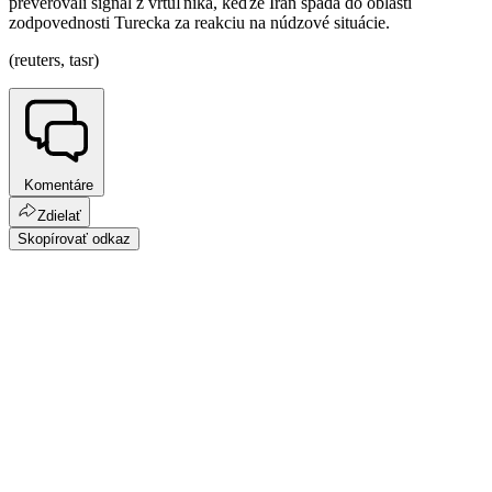
preverovali signál z vrtuľníka, keďže Irán spadá do oblasti
zodpovednosti Turecka za reakciu na núdzové situácie.
(reuters, tasr)
Komentáre
Zdielať
Skopírovať odkaz