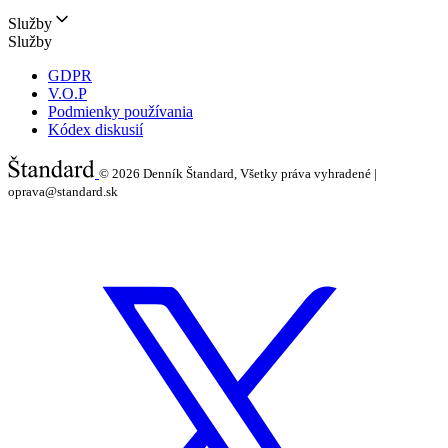
Služby
Služby
GDPR
V.O.P
Podmienky používania
Kódex diskusií
© 2026
Denník Štandard, Všetky práva vyhradené |
oprava@standard.sk