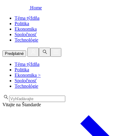
Home
Téma týždňa
Politika
Ekonomika
Spoločnosť
Technológie
Predplatné
Téma týždňa
Politika
Ekonomika
>
Spoločnosť
Technológie
Vitajte na Štandarde