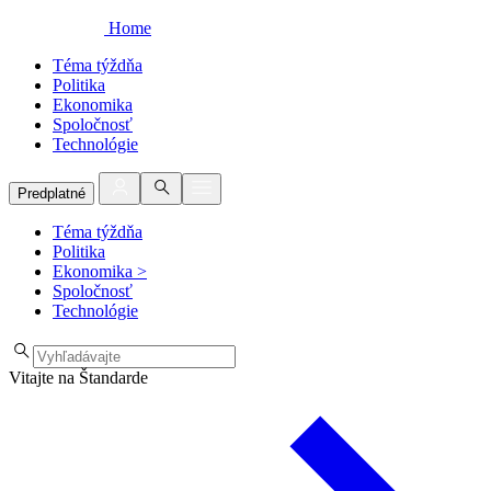
Home
Téma týždňa
Politika
Ekonomika
Spoločnosť
Technológie
Predplatné
Téma týždňa
Politika
Ekonomika
>
Spoločnosť
Technológie
Vitajte na Štandarde