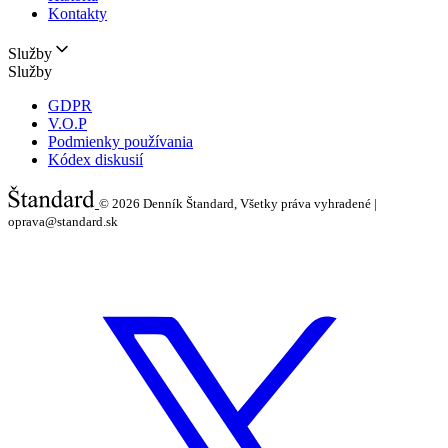
Kontakty
Služby
Služby
GDPR
V.O.P
Podmienky používania
Kódex diskusií
© 2026
Denník Štandard, Všetky práva vyhradené |
oprava@standard.sk