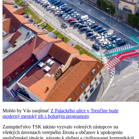
Mohlo by Vás zaujímať
Z Palackého ulice v Trenčíne bude
moderný mestský trh s bohatým programom
Zastupiteľstvo TSK takisto vyzvalo volených zástupcov na
všetkých úrovniach verejného života a občanov k upokojeniu
spoločenskej situácie, návratu k slušnej a civilizovanej komunikácii