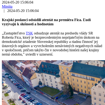
2024-05-20 15:06:04
Minúta
|
2024-05-20 15:06:04
Krajskí poslanci odsúdili atentát na premiéra Fica. Ľudí
vyzývajú k slušnosti a hodnotám
„Zastupiteľstvo
TSK
odsudzuje atentát na predsedu vlády SR
Roberta Fica, ktorý je bezprecedentným neprijateľným útokom na
demokratické zriadenie Slovenskej republiky a riadnu činnosť jej
ústavných orgánov a vyvrcholením nenávistných negatívnych nálad
v spoločnosti, pričom takýto čin v novodobej histórii našej krajiny
nemá obdobu," uviedli v uznesení.