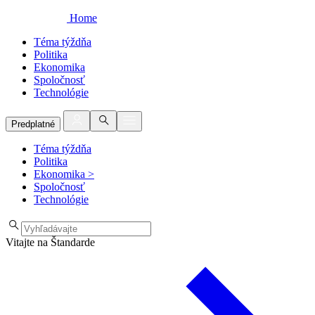
Home
Téma týždňa
Politika
Ekonomika
Spoločnosť
Technológie
Predplatné
Téma týždňa
Politika
Ekonomika
>
Spoločnosť
Technológie
Vitajte na Štandarde