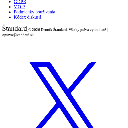
GDPR
V.O.P
Podmienky používania
Kódex diskusií
© 2026
Denník Štandard, Všetky práva vyhradené |
oprava@standard.sk