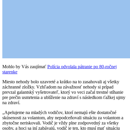
Mohlo by Vás zaujímať
Polícia odvolala pátranie po 80-ročnej
starenke
Miesto nehody bolo uzavreté a krátko na to zasahovali aj všetky
záchranné zložky. Vzhľadom na závažnosť nehody si prípad
prevzal galantský vyšetrovateľ, ktorý vo veci začal trestné stíhanie
pre prečin usmrtenia a ublíženie na zdraví s následkom ťažkej ujmy
na zdraví.
„Apelujeme na mladých vodičov, ktorí nemajú ešte dostatočné
skúsenosti za volantom, aby nepodceňovali situáciu za volantom a
zbytočne neriskovali. Vodič je vždy plne zodpovedný za všetky
osoby, a hoci sa iní zabávajú, vodič je ten, kto musí mať situáciu