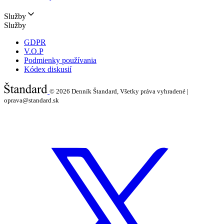
Služby
Služby
GDPR
V.O.P
Podmienky používania
Kódex diskusií
© 2026
Denník Štandard, Všetky práva vyhradené |
oprava@standard.sk