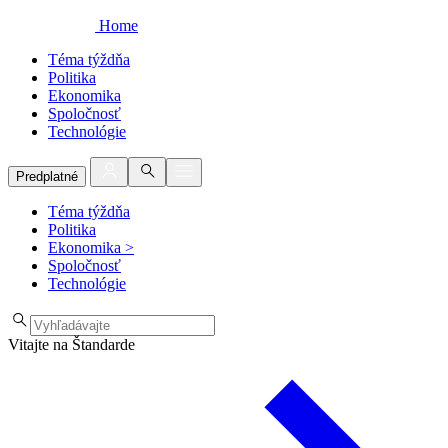
Home
Téma týždňa
Politika
Ekonomika
Spoločnosť
Technológie
Predplatné
Téma týždňa
Politika
Ekonomika
>
Spoločnosť
Technológie
Vitajte na Štandarde