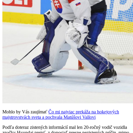
Mohlo by Vás zaujímať
Čo mi najviac prekáža na hokejových
majstrovstvách sveta a pochvala Matúšovi Vallovi
Podľa doteraz zistených informácií mal len 20-ročný vodič vozidla
značky Hyundai prejsť, z doposiaľ presne nezistených príčin, mimo