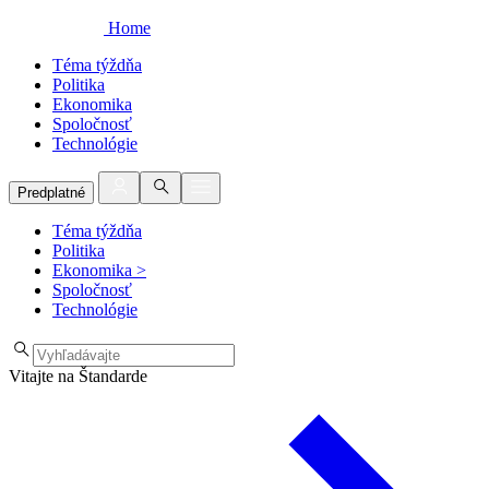
Home
Téma týždňa
Politika
Ekonomika
Spoločnosť
Technológie
Predplatné
Téma týždňa
Politika
Ekonomika
>
Spoločnosť
Technológie
Vitajte na Štandarde