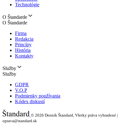
Technológie
O Štandarde
O Štandarde
Firma
Redakcia
Princípy
História
Kontakty
Služby
Služby
GDPR
V.O.P
Podmienky používania
Kódex diskusií
© 2026
Denník Štandard, Všetky práva vyhradené |
oprava@standard.sk