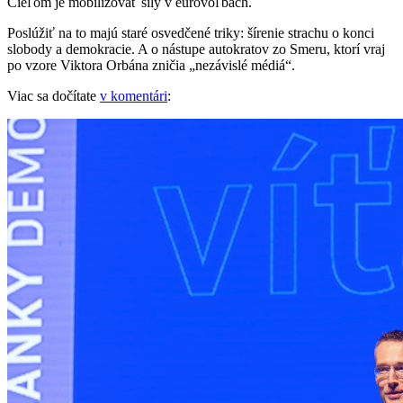
Cieľom je mobilizovať sily v eurovoľbách.
Poslúžiť na to majú staré osvedčené triky: šírenie strachu o konci
slobody a demokracie. A o nástupe autokratov zo Smeru, ktorí vraj
po vzore Viktora Orbána zničia „nezávislé médiá“.
Viac sa dočítate
v komentári
: