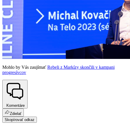
Mohlo by Vás zaujímať
Rebeli z Markízy skončili v kampani
progresívcov
Komentáre
Zdielať
Skopírovať odkaz