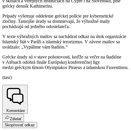
v školách a verejných inštitúciách na Cypre i na Slovensku, píše
grécky denník Kathimerini.
Prípady vyšetruje oddelenie gréckej polície pre kybernetické
zločiny. Tamojšie úrady sa domnievajú, že výhražné maily
pochádzajú od jedného odosielateľa.
V texte výhražných mailov sa nachádzal odkaz na útok organizácie
Islamský štát v Paríži a islamský terorizmus. V závere mailov sa
uvádzalo: „Vypálime vám štadión.“
Grécke úrady sú v stave pohotovosti, keďže sa večer na štadióne
v Aténach odohrá finále Európskej konferenčnej ligy
medzi gréckym tímom Olympiakos Piraeus a talianskou Fiorentinou.
(tasr)
Komentáre
Zdielať
Skopírovať odkaz