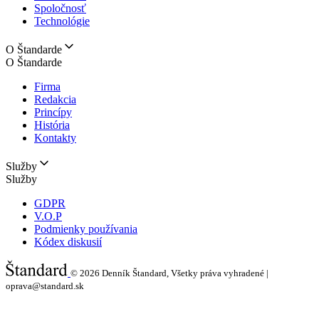
Spoločnosť
Technológie
O Štandarde
O Štandarde
Firma
Redakcia
Princípy
História
Kontakty
Služby
Služby
GDPR
V.O.P
Podmienky používania
Kódex diskusií
© 2026
Denník Štandard, Všetky práva vyhradené |
oprava@standard.sk