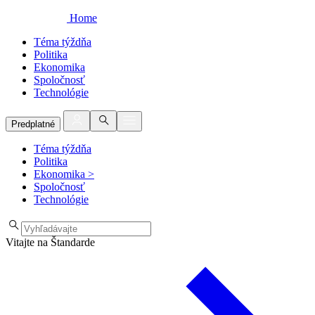
Home
Téma týždňa
Politika
Ekonomika
Spoločnosť
Technológie
Predplatné
Téma týždňa
Politika
Ekonomika
>
Spoločnosť
Technológie
Vitajte na Štandarde