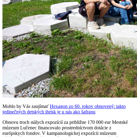
Mohlo by Vás zaujímať
Hexagon zo 60. rokov obnovený: takto
jedinečných detských ihrísk je u nás ako šafranu
Obnovu troch stálych expozícií za približne 170 000 eur Mestské
múzeum Lučenec financovalo prostredníctvom dotácie z
európskych fondov. V kampanologickej expozícii múzeum