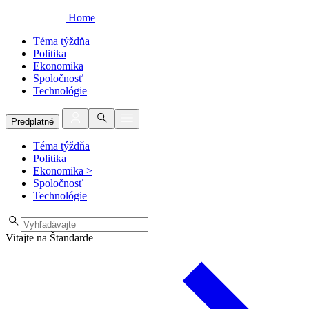
Home
Téma týždňa
Politika
Ekonomika
Spoločnosť
Technológie
Predplatné
Téma týždňa
Politika
Ekonomika
>
Spoločnosť
Technológie
Vitajte na Štandarde