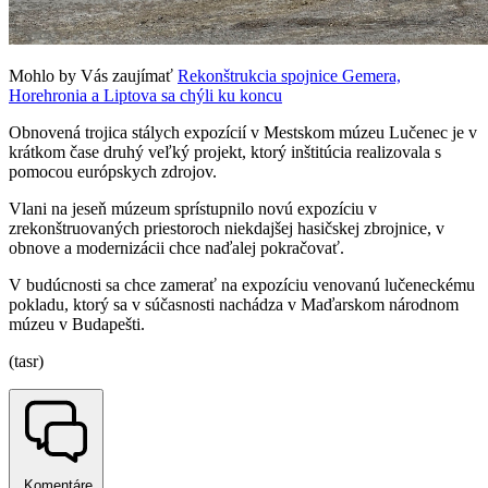
Mohlo by Vás zaujímať
Rekonštrukcia spojnice Gemera,
Horehronia a Liptova sa chýli ku koncu
Obnovená trojica stálych expozícií v Mestskom múzeu Lučenec je v
krátkom čase druhý veľký projekt, ktorý inštitúcia realizovala s
pomocou európskych zdrojov.
Vlani na jeseň múzeum sprístupnilo novú expozíciu v
zrekonštruovaných priestoroch niekdajšej hasičskej zbrojnice, v
obnove a modernizácii chce naďalej pokračovať.
V budúcnosti sa chce zamerať na expozíciu venovanú lučeneckému
pokladu, ktorý sa v súčasnosti nachádza v Maďarskom národnom
múzeu v Budapešti.
(tasr)
Komentáre