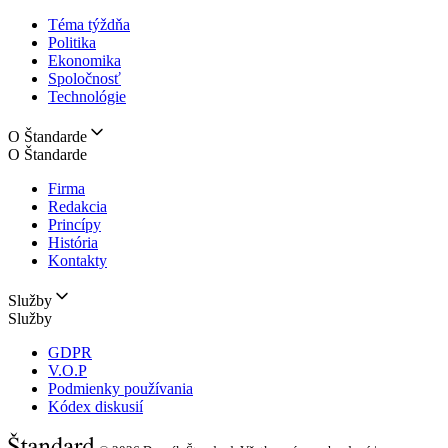
Téma týždňa
Politika
Ekonomika
Spoločnosť
Technológie
O Štandarde
O Štandarde
Firma
Redakcia
Princípy
História
Kontakty
Služby
Služby
GDPR
V.O.P
Podmienky používania
Kódex diskusií