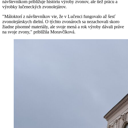
návštevníkom približuje históriu výroby zvonov, ale tiež prácu a
výrobky lučeneckých zvonolejárov.
"Máloktorí z návštevníkov vie, že v Lučenci fungovalo až šesť
zvonolejárskych dielní. O týchto zvonároch sa nezachovali skoro
žiadne písomné materiály, ale svoje mená a rok výroby dávali práve
na svoje zvony," priblížila Moravčíková.