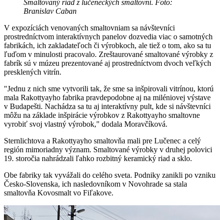
Smaltovaný riad z lučeneckých smaltovní. Foto:
Branislav Caban
V expozíciách venovaných smaltovniam sa návštevníci
prostredníctvom interaktívnych panelov dozvedia viac o samotných
fabrikách, ich zakladateľoch či výrobkoch, ale tiež o tom, ako sa tu
ľuďom v minulosti pracovalo. Zreštaurované smaltované výrobky z
fabrík sú v múzeu prezentované aj prostredníctvom dvoch veľkých
presklených vitrín.
"Jednu z nich sme vytvorili tak, že sme sa inšpirovali vitrínou, ktorú
mala Rakottyayho fabrika pravdepodobne aj na miléniovej výstave
v Budapešti. Nachádza sa tu aj interaktívny pult, kde si návštevníci
môžu na základe inšpirácie výrobkov z Rakottyayho smaltovne
vyrobiť svoj vlastný výrobok," dodala Moravčíková.
Sternlichtova a Rakottyayho smaltovňa mali pre Lučenec a celý
región mimoriadny význam. Smaltované výrobky v druhej polovici
19. storočia nahrádzali ľahko rozbitný keramický riad a sklo.
Obe fabriky tak vyvážali do celého sveta. Podniky zanikli po vzniku
Česko-Slovenska, ich nasledovníkom v Novohrade sa stala
smaltovňa Kovosmalt vo Fiľakove.