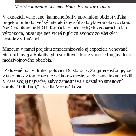
Mestské múzeum Lučenec Foto: Branislav Caban
V expozícii venovanej kampanológii v uplynulom období vďaka
projektu pribudol veľký interaktívny stôl s dotykovou obrazovkou.
Návštevníkom priblíži informácie o lučeneckých zvonároch a ich
výrobkoch, obsahuje tiež videá bijúcich zvonov zo všetkých
kostolov v Lučenci.
Múzeum v rámci projektu zmodernizovalo aj expozície venované
Sternlichtovej a Rakottyayho smaltovni, ktoré v meste fungovali do
medzivojnového obdobia.
"Založené boli v druhej polovici 19. storočia. Zaujímavosťou je, že
v takomto - v tom čase nie veľkom - meste, sa dve smaltovne uživili.
V čase svojej najväčšej slávy zamestnávala každá zo smaltovní
zhruba 1000 ľudí," uviedla Moravčíková.