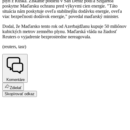
plyn z Ruska. Získanie podielu v Šah Deniz podľa Szijjártóa
poskytne Maďarsku ochranu pred výkyvmi cien energie. "Táto
situácia nám poskytuje oveľa stabilnejšiu dodávku energie, oveľa
viac bezpečnosti dodávok energie," povedal maďarský minister.
Dodal, že Maďarsko tento rok od Azerbajdžanu kupuje 50 miliónov
kubických metrov zemného plynu. Maďarská vláda na žiadosť
Reuters o vyjadrenie bezprostredne nereagovala.
(reuters, tasr)
Komentáre
Zdielať
Skopírovať odkaz