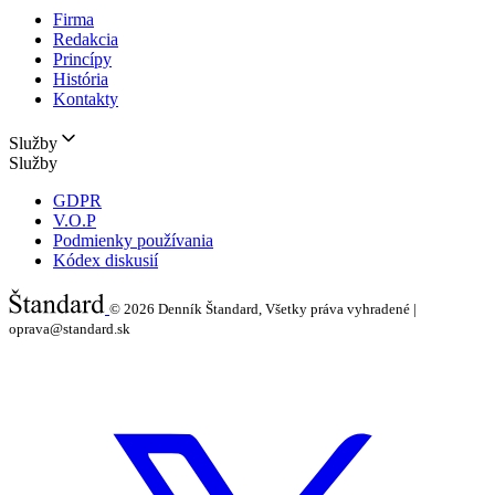
Firma
Redakcia
Princípy
História
Kontakty
Služby
Služby
GDPR
V.O.P
Podmienky používania
Kódex diskusií
© 2026
Denník Štandard, Všetky práva vyhradené |
oprava@standard.sk