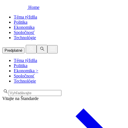
Home
Téma týždňa
Politika
Ekonomika
Spoločnosť
Technológie
Predplatné
Téma týždňa
Politika
Ekonomika
>
Spoločnosť
Technológie
Vitajte na Štandarde