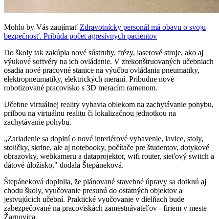
Mohlo by Vás zaujímať
Zdravotnícky personál má obavu o svoju
bezpečnosť. Pribúda počet agresívnych pacientov
Do školy tak zakúpia nové sústruhy, frézy, laserové stroje, ako aj
výukové softvéry na ich ovládanie. V zrekonštruovaných učebniach
osadia nové pracovné stanice na výučbu ovládania pneumatiky,
elektropneumatiky, elektrických meraní. Pribudne nové
robotizované pracovisko s 3D meracím ramenom.
Učebne virtuálnej reality vybavia oblekom na zachytávanie pohybu,
prilbou na virtuálnu realitu či lokalizačnou jednotkou na
zachytávanie pohybu.
„Zariadenie sa doplní o nové interiérové vybavenie, lavice, stoly,
stoličky, skrine, ale aj notebooky, počítače pre študentov, dotykové
obrazovky, webkameru a dataprojektor, wifi router, sieťový switch a
dátové úložisko," dodala Štepáneková.
Štepáneková doplnila, že plánované stavebné úpravy sa dotknú aj
chodu školy, vyučovanie presunú do ostatných objektov a
jestvujúcich učební. Praktické vyučovanie v dielňach bude
zabezpečované na pracoviskách zamestnávateľov - firiem v meste
Žarnovica.