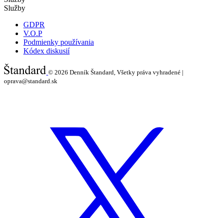
Služby
GDPR
V.O.P
Podmienky používania
Kódex diskusií
© 2026
Denník Štandard, Všetky práva vyhradené |
oprava@standard.sk