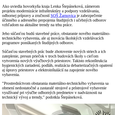
Ako uviedla hovorkyňa kraja Lenka Štepáneková, zámerom
projektu modernizácie infraštruktúry a podpory vzdelávania,
odbornej prípravy a zručností
SOŠ Žarnovica
je zabezpečenie
účinného a adresného prepojenia študijných i učebných odborov
vzhľadom na aktuálne trendy na trhu práce.
Jeho súčasťou budú stavebné práce, obstaranie nového materiálno-
technického vybavenia, ale aj inovácia školských vzdelávacích
programov ponúkaných študijných odborov.
Súčasťou stavebných prác bude zhotovenie nových striech a ich
zateplenie, presun priečok v troch budovách školy s cieľom
vytvorenia nových výučbových priestorov. Takisto rekonštrukcia
hygienických zariadení, podláh, realizácia debarierizačných opatrení
aj úpravy priestorov a elektroinštalácií na zapojenie nového
vybavenia.
"Prostredníctvom obstarania materiálno-technického vybavenia sa
obmení nedostatočné a zastaralé strojové a prístrojové vybavenie
využívané pri výučbe odborných predmetov v nadväznosti na
technický vývoj a trendy," podotkla Štepáneková.