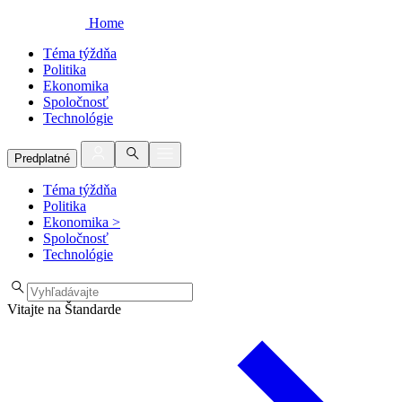
Home
Téma týždňa
Politika
Ekonomika
Spoločnosť
Technológie
Predplatné
Téma týždňa
Politika
Ekonomika
>
Spoločnosť
Technológie
Vitajte na Štandarde