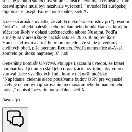
sú stále jedinou skutočnosťou pre státisíce nevinných civilistov. Táto
desivá správa musí byť nezávisle vyšetrená," uviedol šéf európskej
diplomacie Joseph Borrell na sociálnej sieti X.
Izraelská armáda uviedla, že zabila niekoľko teroristov pri "presnom
útoku" na objekt palestínskeho militantného hnutia Hamas, ktorý bol
súčasťou školy v oblasti utečeneckého tábora Nusajrát. Podľa
armády sa v areáli školy nachádzalo asi 20 až 30 bojovníkov
Hamasu. Hovorca armády pritom uviedol, že si nie je vedomý
civilných obetí, píše agentúra Reuters. Podľa nemocnice al-Aksá
zomrelo pri útoku najmenej 37 ľudí.
Generálny komisár UNRWA Philippe Lazzarini uviedol, že Izrael
bombardoval jednu zo škôl jeho organizácie bez toho, aby vopred
varoval tisíce vysídlených ľudí, ktorí v nej našli útočisko.
"Napádanie, cielenie alebo používanie budov OSN pre vojenské
účely je očividným ignorovaním medzinárodného humanitárneho
práva," napísal Lazzarini na sociálnej sieti X.
(tasr, afp)