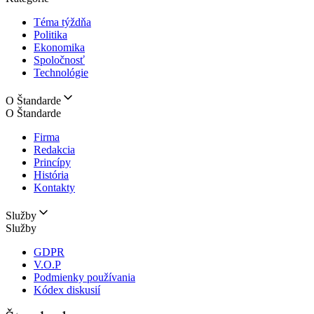
Téma týždňa
Politika
Ekonomika
Spoločnosť
Technológie
O Štandarde
O Štandarde
Firma
Redakcia
Princípy
História
Kontakty
Služby
Služby
GDPR
V.O.P
Podmienky používania
Kódex diskusií