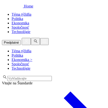
Home
Téma týždňa
Politika
Ekonomika
Spoločnosť
Technológie
Predplatné
Téma týždňa
Politika
Ekonomika
>
Spoločnosť
Technológie
Vitajte na Štandarde