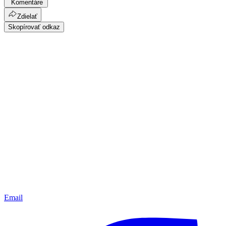
Komentáre
Zdielať
Skopírovať odkaz
Email