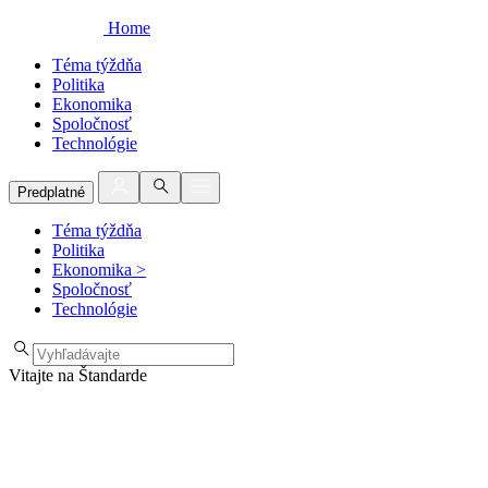
Home
Téma týždňa
Politika
Ekonomika
Spoločnosť
Technológie
Predplatné
Téma týždňa
Politika
Ekonomika
>
Spoločnosť
Technológie
Vitajte na Štandarde