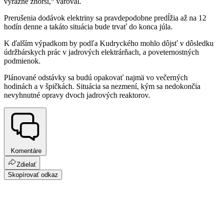
výrazne zhorší,“ varoval.
Prerušenia dodávok elektriny sa pravdepodobne predĺžia až na 12
hodín denne a takáto situácia bude trvať do konca júla.
K ďalším výpadkom by podľa Kudryckého mohlo dôjsť v dôsledku
údržbárskych prác v jadrových elektrárňach, a poveternostných
podmienok.
Plánované odstávky sa budú opakovať najmä vo večerných
hodinách a v špičkách. Situácia sa nezmení, kým sa nedokončia
nevyhnutné opravy dvoch jadrových reaktorov.
Komentáre
Zdielať
Skopírovať odkaz