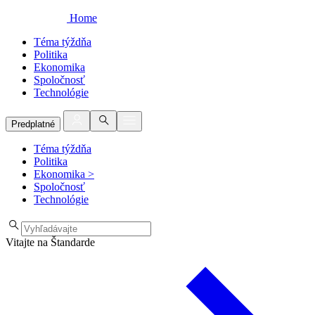
Home
Téma týždňa
Politika
Ekonomika
Spoločnosť
Technológie
Predplatné
Téma týždňa
Politika
Ekonomika
>
Spoločnosť
Technológie
Vitajte na Štandarde