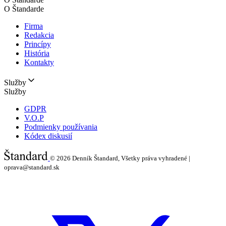
O Štandarde
Firma
Redakcia
Princípy
História
Kontakty
Služby
Služby
GDPR
V.O.P
Podmienky používania
Kódex diskusií
© 2026
Denník Štandard, Všetky práva vyhradené |
oprava@standard.sk