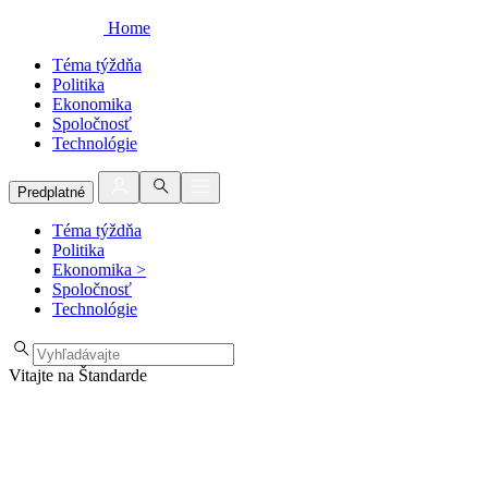
Home
Téma týždňa
Politika
Ekonomika
Spoločnosť
Technológie
Predplatné
Téma týždňa
Politika
Ekonomika
>
Spoločnosť
Technológie
Vitajte na Štandarde