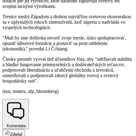
dotácie pre jej výrobcov, ktorí následne zaplavujú svetový trh
svojimi lacnými výrobkami.
Trenice medzi Západom a druhou najväčšou svetovou ekonomikou
sa v uplynulých rokoch zintenzívnili, keď súperia o nadvládu vo
vyspelých technológiách.
"Mali by sme doširoka otvoriť svoje mysle, úzko spolupracovať,
opustiť táborové formácie a postaviť sa proti oddeleniu
(ekonomík)," povedal Li Čchiang.
Čínsky premiér vyzval tiež účastníkov fóra, aby "udržiavali stabilitu
a hladké fungovanie priemyselných a dodávateľských reťazcov,
podporovali liberalizáciu a uľahčenie obchodu a investícií,
usmerňovali a podporovali zdravý globálny rozvoj a svetový
hospodársky rast".
(tasr, reuters, afp, bloomberg)
Komentáre
Zdielať