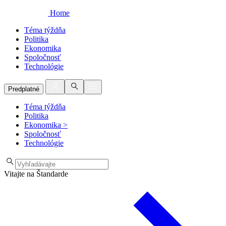
Home
Téma týždňa
Politika
Ekonomika
Spoločnosť
Technológie
Predplatné
Téma týždňa
Politika
Ekonomika
>
Spoločnosť
Technológie
Vitajte na Štandarde