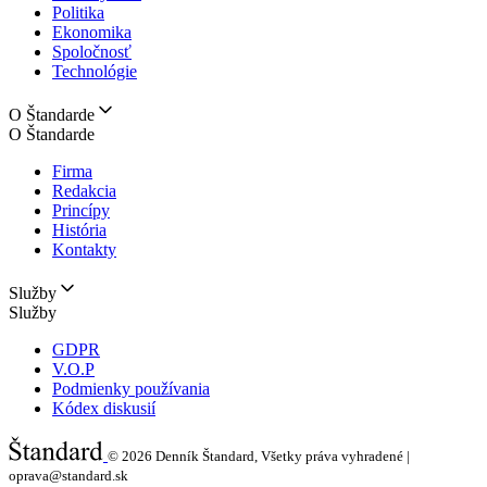
Politika
Ekonomika
Spoločnosť
Technológie
O Štandarde
O Štandarde
Firma
Redakcia
Princípy
História
Kontakty
Služby
Služby
GDPR
V.O.P
Podmienky používania
Kódex diskusií
© 2026
Denník Štandard, Všetky práva vyhradené |
oprava@standard.sk