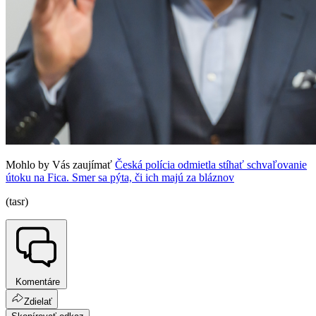
Mohlo by Vás zaujímať
Česká polícia odmietla stíhať schvaľovanie
útoku na Fica. Smer sa pýta, či ich majú za bláznov
(tasr)
Komentáre
Zdielať