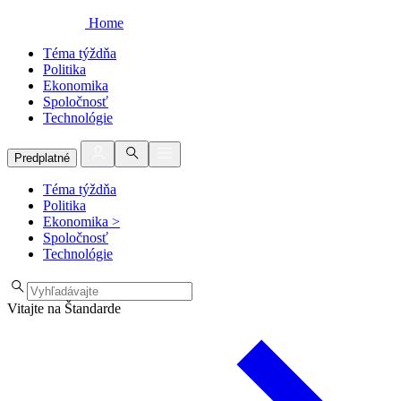
Home
Téma týždňa
Politika
Ekonomika
Spoločnosť
Technológie
Predplatné
Téma týždňa
Politika
Ekonomika
>
Spoločnosť
Technológie
Vitajte na Štandarde