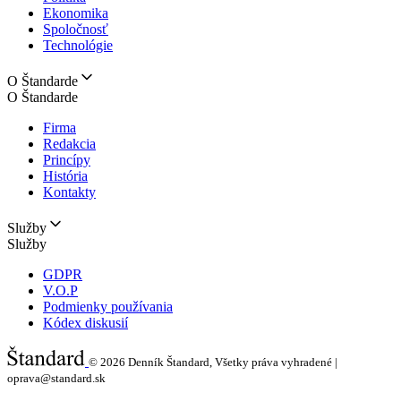
Ekonomika
Spoločnosť
Technológie
O Štandarde
O Štandarde
Firma
Redakcia
Princípy
História
Kontakty
Služby
Služby
GDPR
V.O.P
Podmienky používania
Kódex diskusií
© 2026
Denník Štandard, Všetky práva vyhradené |
oprava@standard.sk