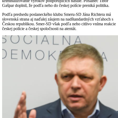
kriminalizovanie výrokov podporujúcich násilie. Poslanec Tibor
Gašpar doplnil, že podľa neho do českej polície preniká politika.
Podľa predsedu poslaneckého klubu Smeru-SD Jána Richtera má
slovenská strana aj naďalej záujem na nadštandardných vzťahoch s
Českou republikou. Smer-SD však podľa neho citlivo vníma reakcie
českej polície a českej spoločnosti na atentát.