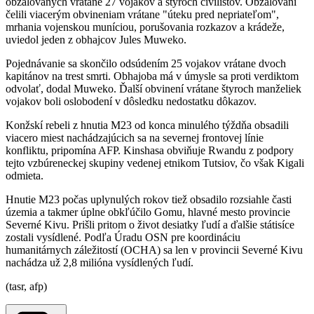
obžalovaných vrátane 27 vojakov a štyroch civilistov. Obžalovaní
čelili viacerým obvineniam vrátane "úteku pred nepriateľom",
mrhania vojenskou muníciou, porušovania rozkazov a krádeže,
uviedol jeden z obhajcov Jules Muweko.
Pojednávanie sa skončilo odsúdením 25 vojakov vrátane dvoch
kapitánov na trest smrti. Obhajoba má v úmysle sa proti verdiktom
odvolať, dodal Muweko. Ďalší obvinení vrátane štyroch manželiek
vojakov boli oslobodení v dôsledku nedostatku dôkazov.
Konžskí rebeli z hnutia M23 od konca minulého týždňa obsadili
viacero miest nachádzajúcich sa na severnej frontovej línie
konfliktu, pripomína AFP. Kinshasa obviňuje Rwandu z podpory
tejto vzbúreneckej skupiny vedenej etnikom Tutsiov, čo však Kigali
odmieta.
Hnutie M23 počas uplynulých rokov tiež obsadilo rozsiahle časti
územia a takmer úplne obkľúčilo Gomu, hlavné mesto provincie
Severné Kivu. Prišli pritom o život desiatky ľudí a ďalšie státisíce
zostali vysídlené. Podľa Úradu OSN pre koordináciu
humanitárnych záležitostí (OCHA) sa len v provincii Severné Kivu
nachádza už 2,8 milióna vysídlených ľudí.
(tasr, afp)