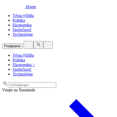
Home
Téma týždňa
Politika
Ekonomika
Spoločnosť
Technológie
Predplatné
Téma týždňa
Politika
Ekonomika
>
Spoločnosť
Technológie
Vitajte na Štandarde