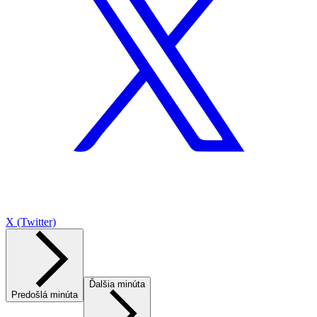
X (Twitter)
Ďalšia minúta
Predošlá minúta