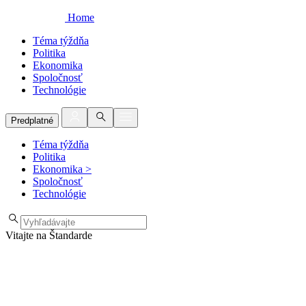
Home
Téma týždňa
Politika
Ekonomika
Spoločnosť
Technológie
Predplatné
Téma týždňa
Politika
Ekonomika
>
Spoločnosť
Technológie
Vitajte na Štandarde