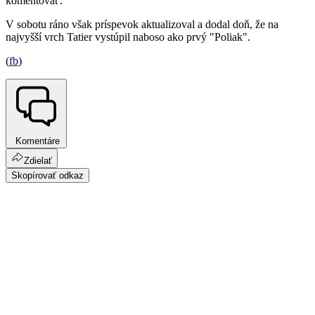
komentovať.
V sobotu ráno však príspevok aktualizoval a dodal doň, že na
najvyšší vrch Tatier vystúpil naboso ako prvý "Poliak".
(
fb
)
Komentáre
Zdielať
Skopírovať odkaz