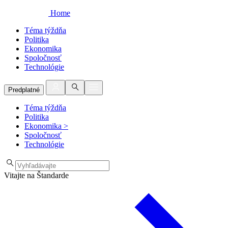
Home
Téma týždňa
Politika
Ekonomika
Spoločnosť
Technológie
Predplatné
Téma týždňa
Politika
Ekonomika
>
Spoločnosť
Technológie
Vitajte na Štandarde