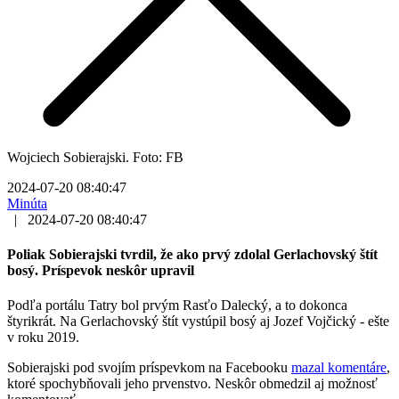
Wojciech Sobierajski. Foto: FB
2024-07-20 08:40:47
Minúta
|
2024-07-20 08:40:47
Poliak Sobierajski tvrdil, že ako prvý zdolal Gerlachovský štít
bosý. Príspevok neskôr upravil
Podľa portálu Tatry bol prvým Rasťo Dalecký, a to dokonca
štyrikrát. Na Gerlachovský štít vystúpil bosý aj Jozef Vojčický - ešte
v roku 2019.
Sobierajski pod svojím príspevkom na Facebooku
mazal komentáre
,
ktoré spochybňovali jeho prvenstvo. Neskôr obmedzil aj možnosť