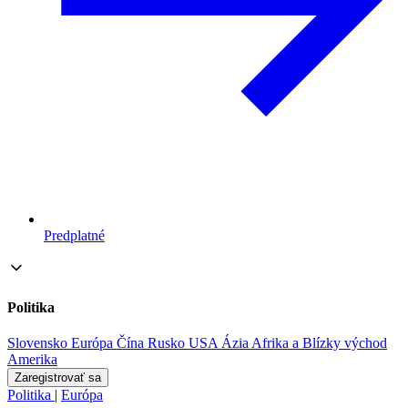
Predplatné
Politika
Slovensko
Európa
Čína
Rusko
USA
Ázia
Afrika a Blízky východ
Amerika
Zaregistrovať sa
Politika
|
Európa