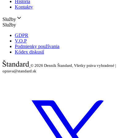
História
Kontakty
Služby
Služby
GDPR
V.O.P
Podmienky používania
Kódex diskusií
© 2026
Denník Štandard, Všetky práva vyhradené |
oprava@standard.sk