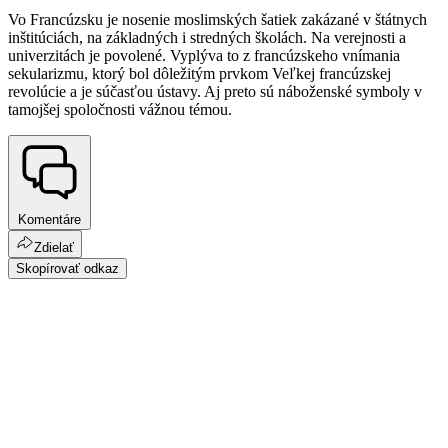
Vo Francúzsku je nosenie moslimských šatiek zakázané v štátnych
inštitúciách, na základných i stredných školách. Na verejnosti a
univerzitách je povolené. Vyplýva to z francúzskeho vnímania
sekularizmu, ktorý bol dôležitým prvkom Veľkej francúzskej
revolúcie a je súčasťou ústavy. Aj preto sú náboženské symboly v
tamojšej spoločnosti vážnou témou.
Komentáre
Zdielať
Skopírovať odkaz