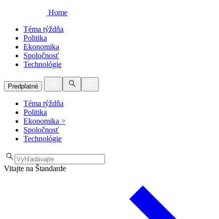
Home
Téma týždňa
Politika
Ekonomika
Spoločnosť
Technológie
Predplatné
Téma týždňa
Politika
Ekonomika
>
Spoločnosť
Technológie
Vitajte na Štandarde