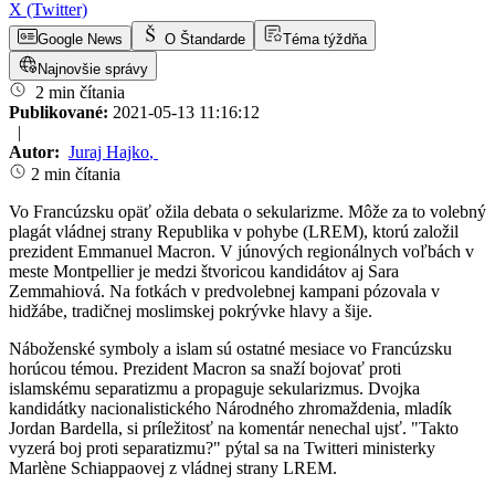
X (Twitter)
Google News
O Štandarde
Téma týždňa
Najnovšie správy
2 min čítania
Publikované:
2021-05-13 11:16:12
|
Autor:
Juraj Hajko
,
2 min čítania
Vo Francúzsku opäť ožila debata o sekularizme. Môže za to volebný
plagát vládnej strany Republika v pohybe (LREM), ktorú založil
prezident Emmanuel Macron. V júnových regionálnych voľbách v
meste Montpellier je medzi štvoricou kandidátov aj Sara
Zemmahiová. Na fotkách v predvolebnej kampani pózovala v
hidžábe, tradičnej moslimskej pokrývke hlavy a šije.
Náboženské symboly a islam sú ostatné mesiace vo Francúzsku
horúcou témou. Prezident Macron sa snaží bojovať proti
islamskému separatizmu a propaguje sekularizmus. Dvojka
kandidátky nacionalistického Národného zhromaždenia, mladík
Jordan Bardella, si príležitosť na komentár nenechal ujsť. "Takto
vyzerá boj proti separatizmu?" pýtal sa na Twitteri ministerky
Marlène Schiappaovej z vládnej strany LREM.