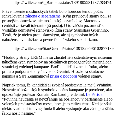
https://twitter.com/J_Bardella/status/1391805581787283474
Práve nosenie moslimských šatiek bolo horúcou témou počas
schvaľovania
zákona o separatizme
. Kým pravicové strany boli za
prísnejšie obmedzovanie moslimským symbolov, Macronovi
centristi zastávali tolerantnejší postoj. O to väčšiu pozornosť si
vyslúžilo odmietavé stanovisko lídra strany Stanislasa Gueriniho.
Tvrdí, že je nielen proti islamským, ale aj symbolom iných
náboženstiev – držiac sa pevne francúzskeho sekularizmu.
https://twitter.com/StanGuerini/status/1391829596102877189
"Hodnoty strany LREM nie sú zlúčiteľné s ostentatívnym nosením
náboženských symbolov na oficiálnych propagačných materiáloch
straníckej volebnej kampane. Buď kandidáti zmenia fotku, alebo
prídu o podporu strany," uviedol Geurini. Hrozba sa skutočne
naplnila a Sara Zemmahiová
prišla o podporu
vládnej strany.
Napriek tomu, že kandidáti aj zvolení predstavitelia majú výnimku.
Nosenie náboženských symbolov počas kampane je povolené, ako
upozorňuje profesor Romain Rambaud pre denník
Le Parisien
:
"Povinná neutralita sa nevzťahuje na poslancov v parlamente alebo
volených predstaviteľov mesta, hoci je to citlivá téma. Keď je však
niekto v administratívnej funkcii alebo vystupuje ako zástupca štátu,
šatku nosiť nesmie."