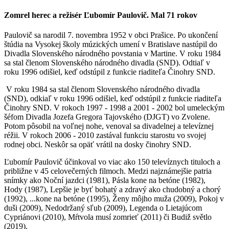
Zomrel herec a režisér Ľubomír Paulovič. Mal 71 rokov
Paulovič sa narodil 7. novembra 1952 v obci Prašice. Po ukončení
štúdia na Vysokej školy múzických umení v Bratislave nastúpil do
Divadla Slovenského národného povstania v Martine. V roku 1984
sa stal členom Slovenského národného divadla (SND). Odtiaľ v
roku 1996 odišiel, keď odstúpil z funkcie riaditeľa Činohry SND.
V roku 1984 sa stal členom Slovenského národného divadla
(SND), odkiaľ v roku 1996 odišiel, keď odstúpil z funkcie riaditeľa
Činohry SND. V rokoch 1997 - 1998 a 2001 - 2002 bol umeleckým
šéfom Divadla Jozefa Gregora Tajovského (DJGT) vo Zvolene.
Potom pôsobil na voľnej nohe, venoval sa divadelnej a televíznej
réžii. V rokoch 2006 - 2010 zastával funkciu starostu vo svojej
rodnej obci. Neskôr sa opäť vrátil na dosky činohry SND.
Ľubomír Paulovič účinkoval vo viac ako 150 televíznych tituloch a
približne v 45 celovečerných filmoch. Medzi najznámejšie patria
snímky ako Noční jazdci (1981), Pásla kone na betóne (1982),
Hody (1987), Lepšie je byť bohatý a zdravý ako chudobný a chorý
(1992), ...kone na betóne (1995), Ženy môjho muža (2009), Pokoj v
duši (2009), Nedodržaný sľub (2009), Legenda o Lietajúcom
Cypriánovi (2010), Mŕtvola musí zomrieť (2011) či Budiž světlo
(2019).