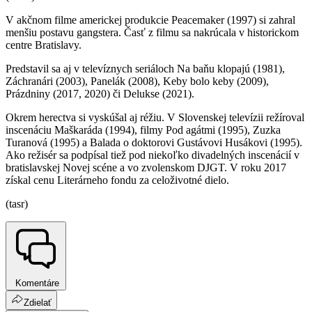
V akčnom filme americkej produkcie Peacemaker (1997) si zahral
menšiu postavu gangstera. Časť z filmu sa nakrúcala v historickom
centre Bratislavy.
Predstavil sa aj v televíznych seriáloch Na baňu klopajú (1981),
Záchranári (2003), Panelák (2008), Keby bolo keby (2009),
Prázdniny (2017, 2020) či Delukse (2021).
Okrem herectva si vyskúšal aj réžiu. V Slovenskej televízii režíroval
inscenáciu Maškaráda (1994), filmy Pod agátmi (1995), Zuzka
Turanová (1995) a Balada o doktorovi Gustávovi Husákovi (1995).
Ako režisér sa podpísal tiež pod niekoľko divadelných inscenácií v
bratislavskej Novej scéne a vo zvolenskom DJGT. V roku 2017
získal cenu Literárneho fondu za celoživotné dielo.
(tasr)
Komentáre
Zdielať