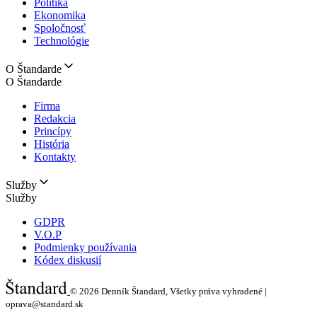
Politika
Ekonomika
Spoločnosť
Technológie
O Štandarde
O Štandarde
Firma
Redakcia
Princípy
História
Kontakty
Služby
Služby
GDPR
V.O.P
Podmienky používania
Kódex diskusií
© 2026
Denník Štandard, Všetky práva vyhradené |
oprava@standard.sk