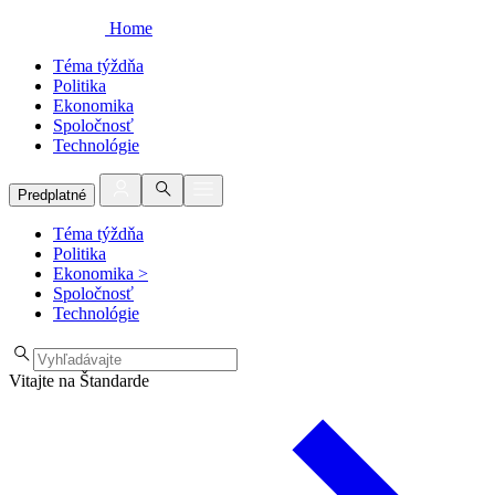
Home
Téma týždňa
Politika
Ekonomika
Spoločnosť
Technológie
Predplatné
Téma týždňa
Politika
Ekonomika
>
Spoločnosť
Technológie
Vitajte na Štandarde