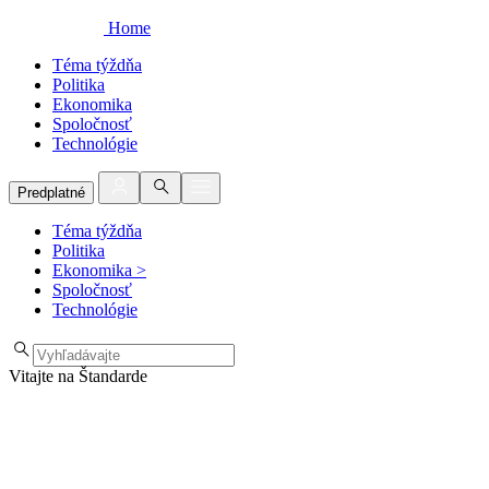
Home
Téma týždňa
Politika
Ekonomika
Spoločnosť
Technológie
Predplatné
Téma týždňa
Politika
Ekonomika
>
Spoločnosť
Technológie
Vitajte na Štandarde