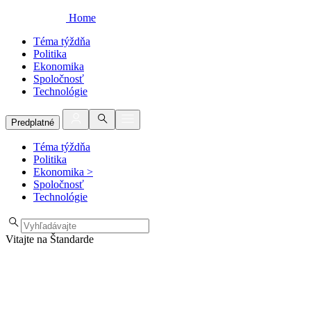
Home
Téma týždňa
Politika
Ekonomika
Spoločnosť
Technológie
Predplatné
Téma týždňa
Politika
Ekonomika
>
Spoločnosť
Technológie
Vitajte na Štandarde