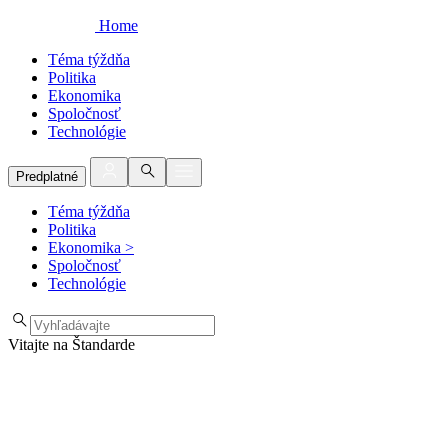
Home
Téma týždňa
Politika
Ekonomika
Spoločnosť
Technológie
Predplatné
Téma týždňa
Politika
Ekonomika
>
Spoločnosť
Technológie
Vitajte na Štandarde