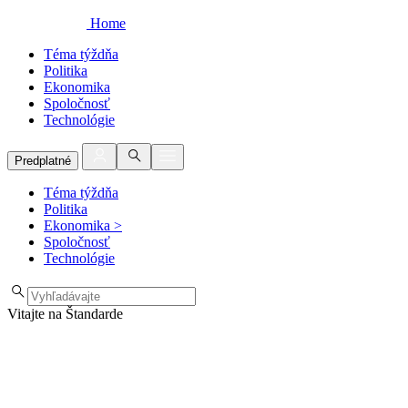
Home
Téma týždňa
Politika
Ekonomika
Spoločnosť
Technológie
Predplatné
Téma týždňa
Politika
Ekonomika
>
Spoločnosť
Technológie
Vitajte na Štandarde