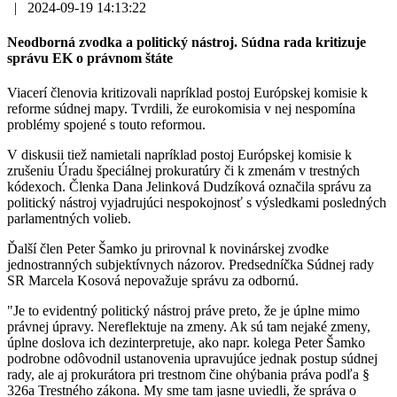
|
2024-09-19 14:13:22
Neodborná zvodka a politický nástroj. Súdna rada kritizuje
správu EK o právnom štáte
Viacerí členovia kritizovali napríklad postoj Európskej komisie k
reforme súdnej mapy. Tvrdili, že eurokomisia v nej nespomína
problémy spojené s touto reformou.
V diskusii tiež namietali napríklad postoj Európskej komisie k
zrušeniu Úradu špeciálnej prokuratúry či k zmenám v trestných
kódexoch. Členka Dana Jelinková Dudzíková označila správu za
politický nástroj vyjadrujúci nespokojnosť s výsledkami posledných
parlamentných volieb.
Ďalší člen Peter Šamko ju prirovnal k novinárskej zvodke
jednostranných subjektívnych názorov. Predsedníčka Súdnej rady
SR Marcela Kosová nepovažuje správu za odbornú.
"Je to evidentný politický nástroj práve preto, že je úplne mimo
právnej úpravy. Nereflektuje na zmeny. Ak sú tam nejaké zmeny,
úplne doslova ich dezinterpretuje, ako napr. kolega Peter Šamko
podrobne odôvodnil ustanovenia upravujúce jednak postup súdnej
rady, ale aj prokurátora pri trestnom čine ohýbania práva podľa §
326a Trestného zákona. My sme tam jasne uviedli, že správa o