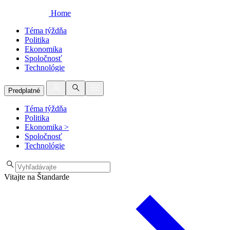
Home
Téma týždňa
Politika
Ekonomika
Spoločnosť
Technológie
Predplatné
Téma týždňa
Politika
Ekonomika
>
Spoločnosť
Technológie
Vitajte na Štandarde