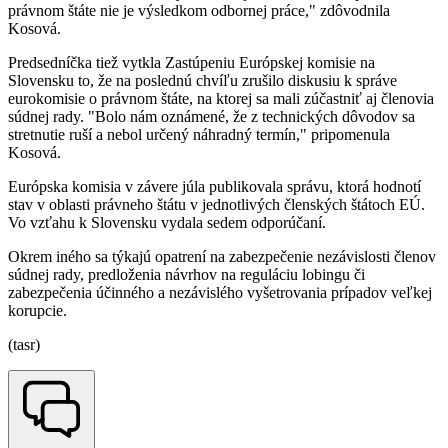
právnom štáte nie je výsledkom odbornej práce," zdôvodnila
Kosová.
Predsedníčka tiež vytkla Zastúpeniu Európskej komisie na
Slovensku to, že na poslednú chvíľu zrušilo diskusiu k správe
eurokomisie o právnom štáte, na ktorej sa mali zúčastniť aj členovia
súdnej rady. "Bolo nám oznámené, že z technických dôvodov sa
stretnutie ruší a nebol určený náhradný termín," pripomenula
Kosová.
Európska komisia v závere júla publikovala správu, ktorá hodnotí
stav v oblasti právneho štátu v jednotlivých členských štátoch EÚ.
Vo vzťahu k Slovensku vydala sedem odporúčaní.
Okrem iného sa týkajú opatrení na zabezpečenie nezávislosti členov
súdnej rady, predloženia návrhov na reguláciu lobingu či
zabezpečenia účinného a nezávislého vyšetrovania prípadov veľkej
korupcie.
(tasr)