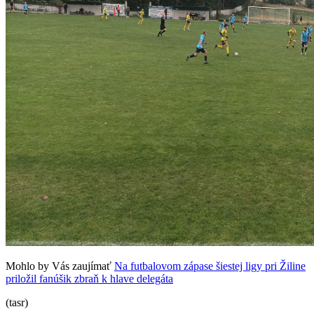
Mohlo by Vás zaujímať
Na futbalovom zápase šiestej ligy pri Žiline
priložil fanúšik zbraň k hlave delegáta
(tasr)