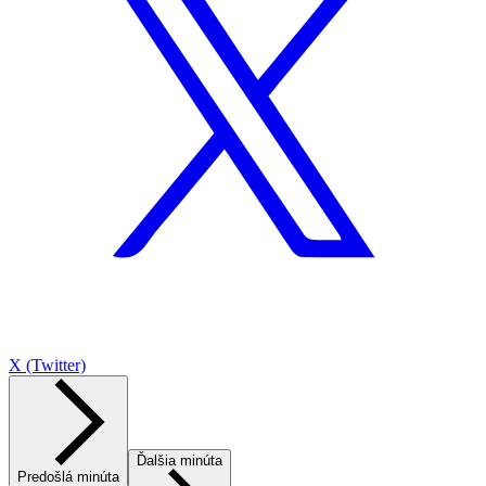
X (Twitter)
Ďalšia minúta
Predošlá minúta