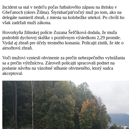
Incident sa stal v nedeľu počas futbalového zápasu na ihrisku v
Gbeľanoch (okres Žilina). Štyridsaťpäťročný muž po tom, ako na
delegáte namieril zbraň, z miesta na kolobežke utiekol. Po chvíli ho
však zadržali muži zákona.
Hovorkyňa žilinskej polície Zuzana Šefčíková dodala, že muža
podrobili dychovej skúške s pozitívnym výsledkom 2,29 promile.
Vydal aj zbraň pre účely trestného konania. Policajti zistili, že ide o
airsoftovú zbraň.
Voči mužovi vzniesli obvinenie za prečin nebezpečného vyhrážania
sa a prečin výtržníctva. Zároveň policajti spracovali podnet na
podanie návrhu na väzobné stíhanie obvineného, ktorý sudca
akceptoval.