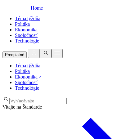
Home
Téma týždňa
Politika
Ekonomika
Spoločnosť
Technológie
Predplatné
Téma týždňa
Politika
Ekonomika
>
Spoločnosť
Technológie
Vitajte na Štandarde