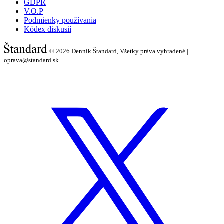
GDPR
V.O.P
Podmienky používania
Kódex diskusií
© 2026
Denník Štandard, Všetky práva vyhradené |
oprava@standard.sk