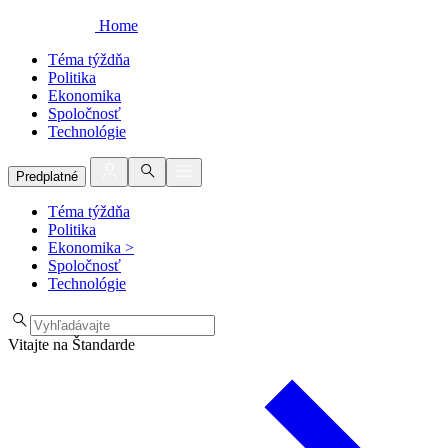
Home
Téma týždňa
Politika
Ekonomika
Spoločnosť
Technológie
Predplatné
Téma týždňa
Politika
Ekonomika
>
Spoločnosť
Technológie
Vitajte na Štandarde