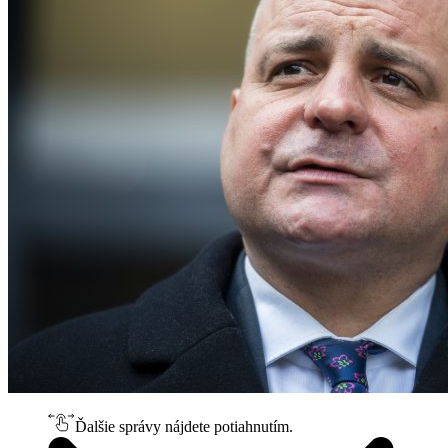
Ďalšie správy nájdete potiahnutím.