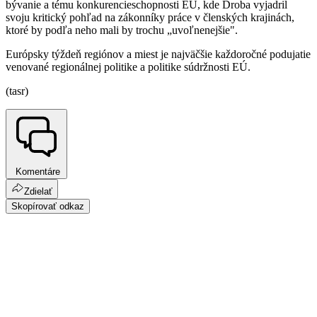
bývanie a tému konkurencieschopnosti EÚ, kde Droba vyjadril
svoju kritický pohľad na zákonníky práce v členských krajinách,
ktoré by podľa neho mali by trochu „uvoľnenejšie".
Európsky týždeň regiónov a miest je najväčšie každoročné podujatie
venované regionálnej politike a politike súdržnosti EÚ.
(tasr)
Komentáre
Zdielať
Skopírovať odkaz