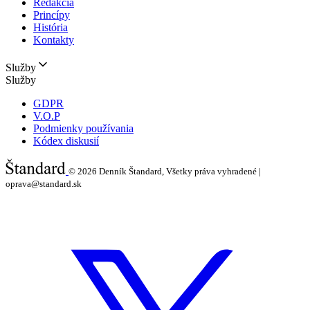
Redakcia
Princípy
História
Kontakty
Služby
Služby
GDPR
V.O.P
Podmienky používania
Kódex diskusií
© 2026
Denník Štandard, Všetky práva vyhradené |
oprava@standard.sk