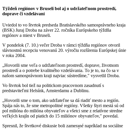
Týždeň regiónov v Bruseli bol aj o udržateľnom prostredí,
doprave či vzdelávaní
Uviedol to vo štvrtok predseda Bratislavského samosprávneho kraja
(BSK) Juraj Droba na záver 22. ročníka Európskeho týždňa
regiónov a miest v Bruseli.
V pondelok (7. 10.) večer Droba v rámci týždňa regiónov otvoril
slávnostnú recepciu venovanú 20. výročiu rozšírenia Európskej únie
v roku 2004.
„Hovorili sme veľa o udržateľnom prostredí, doprave, životnom
prostredí a o potrebe kvalitného vzdelávania. To je to, na čo sa v
našom samosprávnom kraji najviac sústredíme," vysvetlil Droba.
Vo štvrtok bol tiež na politickom pracovnom zasadnutí s
predstaviteľmi Helsínk, Amsterdamu a Dublinu.
„Hovorili sme o tom, ako udržateľne sa dá riadiť mesto a región.
Spája nás to, že sme metropolitné regióny. Všetky štyri mestá sú od
pol milióna do milióna obyvateľov a všetci sme z relatívne stredne
veľkých krajín od piatich do 15 miliónov obyvateľov," povedal.
Spresnil, že štvrtkové diskusie boli zamerané napríklad na sociálne