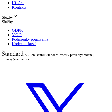
História
Kontakty
Služby
Služby
GDPR
V.O.P
Podmienky používania
Kódex diskusií
© 2026
Denník Štandard, Všetky práva vyhradené |
oprava@standard.sk