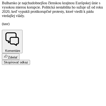
Bulharsko je najchudobnejšou členskou krajinou Európskej únie s
vysokou mierou korupcie. Politická nestabilita ho sužuje už od roku
2020, keď vypukli protikorupčné protesty, ktoré viedli k pádu
vtedajšej vlády.
(tasr)
Komentáre
Zdielať
Skopírovať odkaz