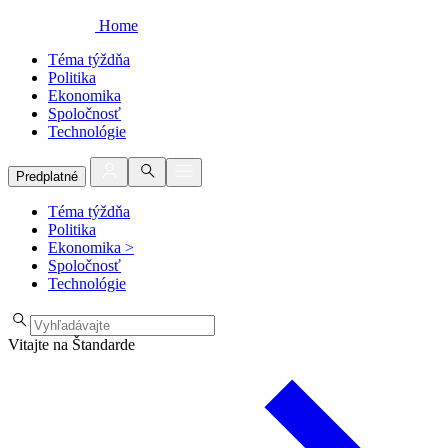
Home
Téma týždňa
Politika
Ekonomika
Spoločnosť
Technológie
Predplatné
Téma týždňa
Politika
Ekonomika
>
Spoločnosť
Technológie
Vitajte na Štandarde