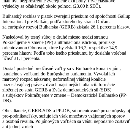
mali byť bezprostredne zverejnené exit polly. Prvé čiastkové
výsledky sa očakávajú okolo polnoci (23.00 h SEČ).
Bulharský rozhlas v piatok zverejnil prieskum od spoločnosti Gallup
International pre Balkán, podľa ktorého by strana Občania
za európsky rozvoj Bulharska (GERB) získala 26,1 percenta hlasov.
Nasledoval by tesný súboj o druhé miesto medzi stranou
Pokračujeme v zmene (PP) a ultranacionalistickou, prorusky
orientovanou Obnovou, ktoré by získali 16,2, respektíve 14,9
percenta hlasov. Podľa toho istého prieskumu by dosiahla volebná
účasť 31,1 percenta.
Dosiaľ posledné predčasné voľby sa v Bulharsku konali v júni,
paralelne s voľbami do Európskeho parlamentu. Vyvolal ich
marcový rozpad takzvanej neformálnej vládnej koalície
pozostávajúcej práve z dvoch najsilnejších aliancií: formácie
zloženej zo strán GERB a Zväz demokratických síl (SDS)
a subjektov Pokračujeme v zmene – Demokratické Bulharsko (PP-
DB).
Obe aliancie, GERB-SDS a PP-DB, sú orientované pro-európsky aj
pro-podnikateľsky, sužuje ich však množstvo vzájomných sporov
a osobná rivalita. Po júnových voľbách sa vládu nepodarilo zostaviť
ani jednej z nich.