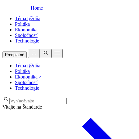
Home
Téma týždňa
Politika
Ekonomika
Spoločnosť
Technológie
Predplatné
Téma týždňa
Politika
Ekonomika
>
Spoločnosť
Technológie
Vitajte na Štandarde