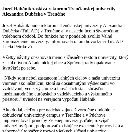
Jozef Habánik zostáva rektorom Trenčianskej univerzity
Alexandra Dubčeka v Trenčíne
Jozef Habánik bude rektorom Trenčianskej univerzity Alexandra
Dubčeka (TnUAD) v Trenčíne aj v nasledujúcom štvorročnom
volebnom období. Do funkcie ho v pondelok zvolilo Valné
zhromaždenie univerzity. Informovala o tom hovorkyňa TnUAD
Lucia Petríková.
Všetky návrhy obsahovali meno súčasného rektora univerzity, ktorý
získal dôveru Akademickej obce a Správnej rady opakovane
štvrtýkrát po sebe.
„Nikdy som nebol zástancom ľahkých cieľov a našu univerzitu
vnímam ako inštitúciu, ktorá sa dosiahnutými výsledkami vo
vzdelávaní, vede, výskume a inováciách stala súčasťou
medzinárodného európskeho vzdelávacieho a výskumného
priestoru," uviedol na verejnom vypočutí Habánik.
Ako dodal, cieľom pre nadchádzajúce štvorročné obdobie je
dobudovať univerzitný campus v Trenčíne a v Púchove,
implementovať princípy Zelenej univerzity, ďalej rozvíjať
univerzitný šport, podporovať existujúce excelentné pracoviská a
zabezpečiť vyvážený rozvoj všetkých súčastí univerzity.