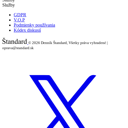
Služby
GDPR
V.O.P
Podmienky používania
Kódex diskusií
© 2026
Denník Štandard, Všetky práva vyhradené |
oprava@standard.sk