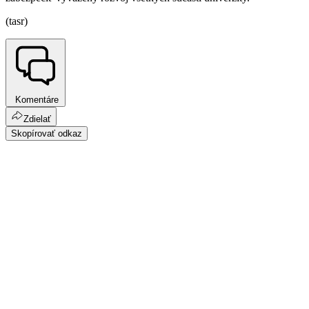
(tasr)
Komentáre
Zdielať
Skopírovať odkaz