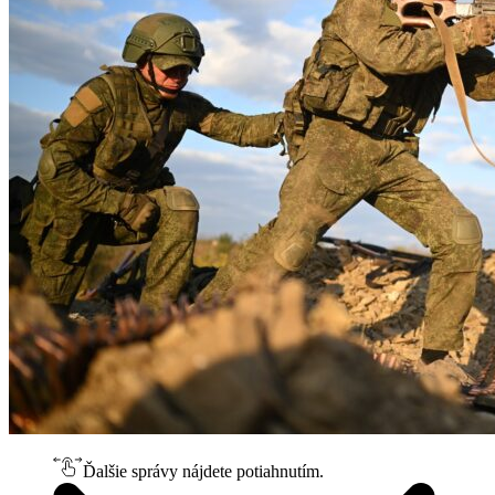
Ďalšie správy nájdete potiahnutím.