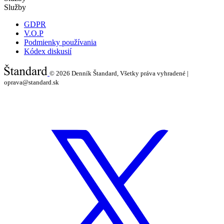
Služby
GDPR
V.O.P
Podmienky používania
Kódex diskusií
© 2026
Denník Štandard, Všetky práva vyhradené |
oprava@standard.sk