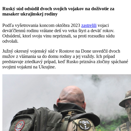
Ruský súd odsúdil dvoch svojich vojakov na doživotie za
masaker ukrajinskej rodiny
Podľa vyšetrovania koncom októbra 2023
zastrelili
vojaci
deväťčlennú rodinu vrátane detí vo veku štyri a deväť rokov.
Odsúdení, ktorí svoju vinu nepriznali, sa proti rozsudku súdu
odvolali.
Južný okresný vojenský súd v Rostove na Done usvedčil dvoch
mužov z vlámania sa do domu rodiny a jej vraždy. Ich prípad
predstavuje zriedkavý prípad, keď Rusko priznáva zločiny spáchané
svojimi vojakmi na Ukrajine.