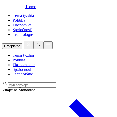
Home
Téma týždňa
Politika
Ekonomika
Spoločnosť
Technológie
Predplatné
Téma týždňa
Politika
Ekonomika
>
Spoločnosť
Technológie
Vitajte na Štandarde