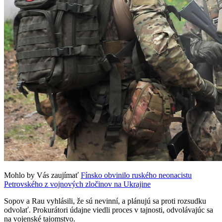
Mohlo by Vás zaujímať
Fínsko obvinilo ruského neonacistu
Petrovského z vojnových zločinov na Ukrajine
Sopov a Rau vyhlásili, že sú nevinní, a plánujú sa proti rozsudku
odvolať. Prokurátori údajne viedli proces v tajnosti, odvolávajúc sa
na vojenské tajomstvo.